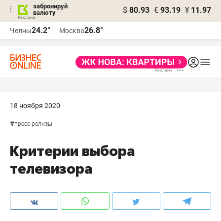
забронируй
$
80.93
€
93.19
¥
11.97
валюту
24.2°
26.8°
Челны
Москва
18 ноября 2020
#
пресс-релизы
Критерии выбора
телевизора