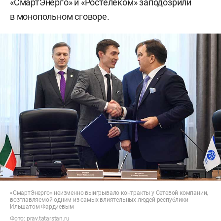
«СмартЭнерго» и «Ростелеком» заподозрили
в монопольном сговоре.
«СмартЭнерго» неизменно выигрывало контракты у Сетевой компании,
возглавляемой одним из самых влиятельных людей республики
Ильшатом Фардиевым
Фото:
prav.tatarstan.ru