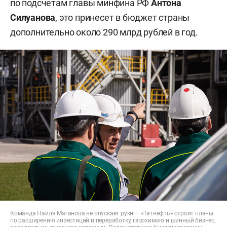
по подсчетам главы минфина РФ
Антона
Силуанова
, это принесет в бюджет страны
дополнительно около 290 млрд рублей в год.­­
Команда Наиля Маганова не опускает руки — «Татнефть» строит планы
по расширению инвестиций в переработку, газохимию и шинный бизнес,