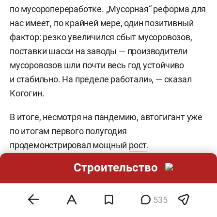
по мусоропереработке. „Мусорная“ реформа для
нас имеет, по крайней мере, один позитивный
фактор: резко увеличился сбыт мусоровозов,
поставки шасси на заводы — производители
мусоровозов шли почти весь год устойчиво
и стабильно. На пределе работали», — сказал
Когогин.
В итоге, несмотря на пандемию, автогигант уже
по итогам первого полугодия
продемонстрировал мощный
рост
.
Консолидированная выручка группы, согласно
Строительство
отчетности по МСФО, выросла на 9%
до 84,8 млрд рублей, а причитающаяся
535
акционерам прибыль за 6 месяцев составила
368 млн рублей против убытка 2,66 млрд годом