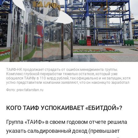
ТАИФ-НК продолжает страдать от ошибок менеджмента группы.
Комплекс глубокой переработки тяжелых остатков, который уже
обошелся ТАИФу в 110 млрд рублей, так официально и не запущен, хотя
устно представители компании заявляют, что он наконец-то заработал
Фото: prav.tatarstan.ru
КОГО ТАИФ УСПОКАИВАЕТ «ЕБИТДОЙ»?
Группа «ТАИФ» в своем годовом отчете решила
указать сальдированный доход (превышает