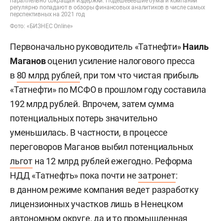
параллельно сокращая издержки. Подешевевшие бумаги компании
регулярно попадают в обзоры финансовых аналитиков в числе самых
перспективных на 2021 год
Фото: «БИЗНЕС Online»
Первоначально руководитель «Татнефти»
Наиль
Маганов
оценил усиление налогового пресса
в
80 млрд рублей
, при том что чистая прибыль
«Татнефти» по МСФО в прошлом году составила
192 млрд рублей. Впрочем, затем сумма
потенциальных потерь значительно
уменьшилась. В частности, в процессе
переговоров Маганов выбил потенциальных
льгот
на 12 млрд рублей ежегодно. Реформа
НДД «Татнефть» пока почти не
затронет
:
в данном режиме компания ведет разработку
лицензионных участков лишь в Ненецком
автономном округе, да и то промышленная