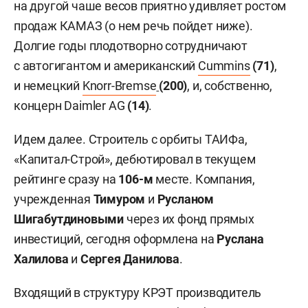
на другой чаше весов приятно удивляет ростом
продаж КАМАЗ (о нем речь пойдет ниже).
Долгие годы плодотворно сотрудничают
с автогигантом и американский
Cummins
(71)
,
и немецкий
Knorr-Bremse
(200)
, и, собственно,
концерн Daimler AG
(14)
.
Идем далее. Строитель с орбиты ТАИФа,
«Капитал-Строй», дебютировал в текущем
рейтинге сразу на
106
-м
месте. Компания,
учрежденная
Тимуром
и
Русланом
Шигабутдиновыми
через их фонд прямых
инвестиций, сегодня оформлена на
Руслана
Халилова
и
Сергея Данилова
.
Входящий в структуру КРЭТ производитель