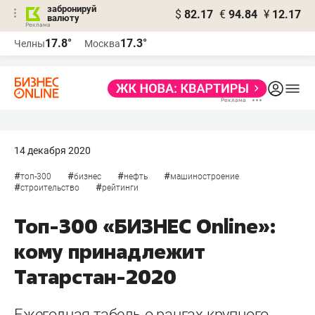
забронируй
$
82.17
€
94.84
¥
12.17
валюту
17.8°
17.3°
Челны
Москва
14 декабря 2020
#
#
#
#
топ-300
бизнес
нефть
машиностроение
#
#
строительство
рейтинги
Топ-300 «БИЗНЕС Online»:
кому принадлежит
Татарстан-2020
Ежегодная табель о рангах крупного