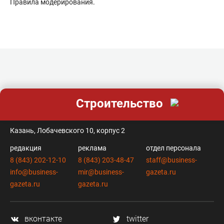
Правила модерирования
.
Строительство
контакты
Казань, Лобачевского 10, корпус 2
редакция
реклама
отдел персонала
8 (843) 202-12-10
8 (843) 203-48-47
staff@business-
info@business-
mir@business-
gazeta.ru
gazeta.ru
gazeta.ru
вконтакте
twitter