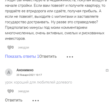
Люди! Вы инвестируете в недвижимость, покупая воздух в
начале стройки. Если вам повезёт и получите квартиру, то
продаёте ее втридорога или сдаёте, получая прибыль. А
если не повезёт, выходите с митингами и заставляете
государство достраивать. Ну разве это справедливо?
Предполагаю минусы под моим комментарием
многочисленных, очень активных, смелых и рискованных
инвесторов.
0
эмодзи
Ответить
Показать ответы 1
Анонимно
20 Января 2021
10:17
урок хороший для любителей долевого
0
эмодзи
Ответить