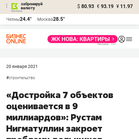
забронируй
$
80.93
€
93.19
¥
11.97
валюту
24.4°
28.5°
Челны
Москва
20 января 2021
#
строительство
«Достройка 7 объектов
оценивается в 9
миллиардов»: Рустам
Нигматуллин закроет