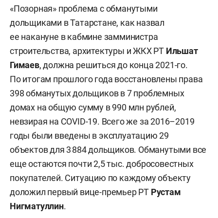
«Позорная» проблема с обманутыми
дольщиками в Татарстане, как назвал
ее накануне в кабмине замминистра
строительства, архитектуры и ЖКХ РТ
Ильшат
Г
им
аев
, должна решиться до конца 2021-го.
По итогам прошлого года восстановлены права
398 обманутых дольщиков в 7 проблемных
домах на общую сумму в 990 млн рублей,
невзирая на COVID-19. Всего же за 2016–2019
годы были введены в эксплуатацию 29
объектов для 3 884 дольщиков. Обманутыми все
еще остаются почти 2,5 тыс. добросовестных
покупателей. Ситуацию по каждому объекту
доложил первый вице-премьер РТ
Рустам
Нигматуллин
.