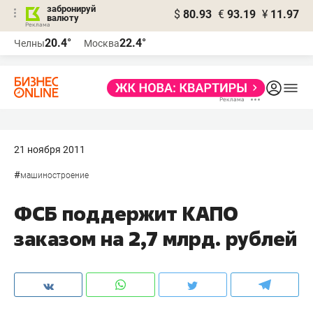
забронируй
$
80.93
€
93.19
¥
11.97
валюту
20.4°
22.4°
Челны
Москва
21 ноября 2011
#
машиностроение
ФСБ поддержит КАПО
заказом на 2,7 млрд. рублей