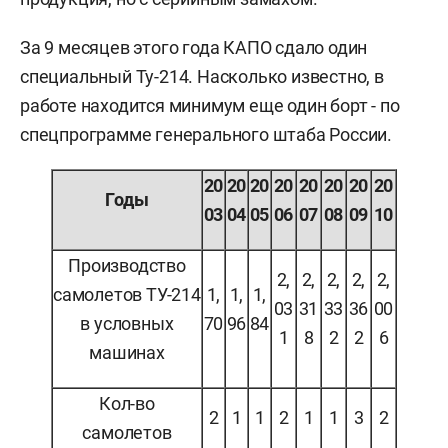
За 9 месяцев этого года КАПО сдало один
специальный Ту-214. Насколько известно, в
работе находится минимум еще один борт - по
спецпрограмме генерального штаба России.
20
20
20
20
20
20
20
20
Годы
03
04
05
06
07
08
09
10
Производство
2,
2,
2,
2,
2,
самолетов ТУ-214
1,
1,
1,
03
31
33
36
00
в условных
70
96
84
1
8
2
2
6
машинах
Кол-во
2
1
1
2
1
1
3
2
самолетов