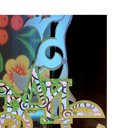
сверхнагрузку
для меня это челлендж
сом»