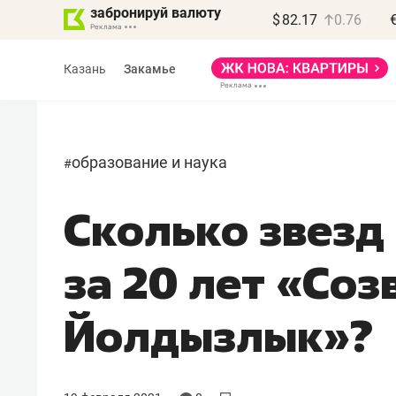
забронируй валюту
$
82.17
0.76
Казань
Закамье
образование и наука
#
Сколько звезд
Василь Мазитов
МАРТ
за 20 лет «Соз
«Не зная местных
правил, бизнес может
Йолдызлык»?
потерять минимум
полгода»
Как бизнесу выйти на зарубежные