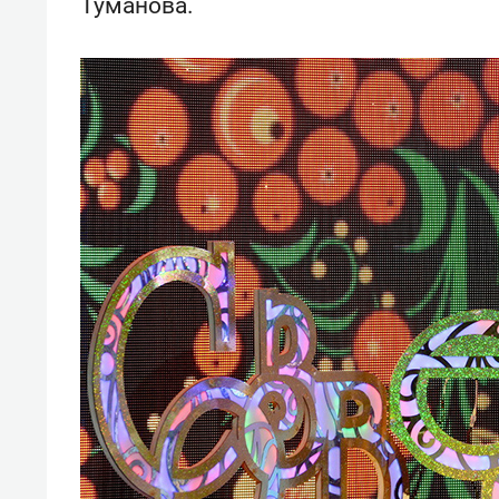
Туманова.
свою 
стрес