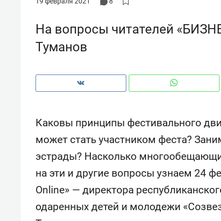
19 февраля 2021
8
рынки, почему надо знать аксакал
чем интересен Оман?
На вопросы читателей «БИЗНЕ
Туманов
Каковы принципы фестивального дв
может стать участником феста? Зани
эстрады? Насколько многообещающи
на эти и другие вопросы узнаем 24 ф
Рекомендуем
Рекоме
Online» — директора республиканског
Оставить шум за волной: как
Психо
строят тишину в казанском
«Дире
одаренных детей и молодежи «Созв
ЖК «Заря»
когда 