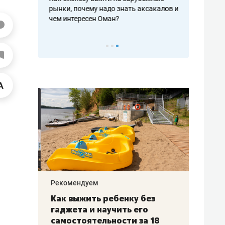
рафакте,
рынки, почему надо знать аксакалов и
о трехкратно
кредитов
чем интересен Оман?
клиентах и ч
Рекомендуем
Рекоме
лья
Как выжить ребенку без
Салих
есте
гаджета и научить его
«Если
а –
самостоятельности за 18
с мин