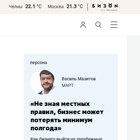
22.1
°С
21.3
°С
Челны
Москва
персона
еменова
Василь Мазитов
»
МАРТ
а: работа
«Не зная местных
«Мне лу
ечься
правил, бизнес может
не зара
вствовать
потерять минимум
чем пот
полгода»
репутац
пошиву
Как бизнесу выйти на зарубежные
Владелец от