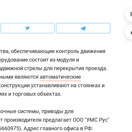
ов и
о трехкратном росте цен, дотошных
школьной формы о конт
клиентах и чудных запросах мастеров
налогах и развитии без 
тва, обеспечивающие контроль движения
орудование состоит из модуля и
одвижной стрелы для перекрытия проезда.
нными являются
автоматические
 конструкции устанавливают на стоянках и
иях и торговых объектах.
ндуем
Рекомендуем
вочные системы, приводы для
терапевт «Фороса»:
Дизайнер-прораб Ната
от производителя предлагает ООО "УМС Рус"
кторский невроз» –
Наседкина: «Ремонт вм
660975). Адрес главного офиса в РФ:
человек не считает
с мебелью за 2 миллион