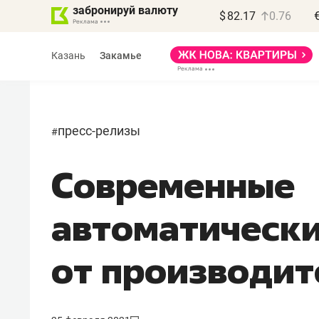
забронируй валюту
$
82.17
0.76
Казань
Закамье
пресс-релизы
#
Современные
Василь Мазитов
МАРТ
автоматическ
«Не зная местных
правил, бизнес может
от производит
потерять минимум
полгода»
Как бизнесу выйти на зарубежные