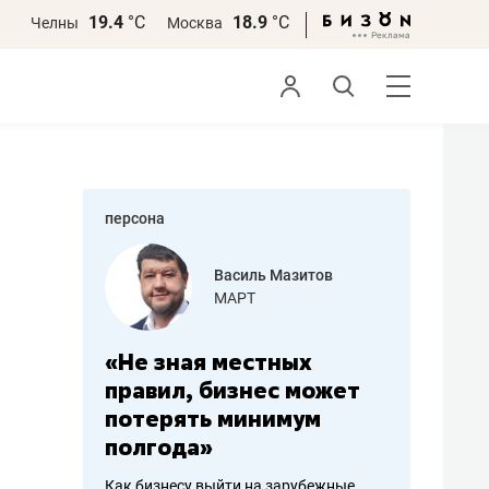
19.4
°С
18.9
°С
Челны
Москва
персона
еменова
Василь Мазитов
»
МАРТ
а: работа
«Не зная местных
«Мне лу
ечься
правил, бизнес может
не зара
вствовать
потерять минимум
чем пот
полгода»
репутац
пошиву
Как бизнесу выйти на зарубежные
Владелец от