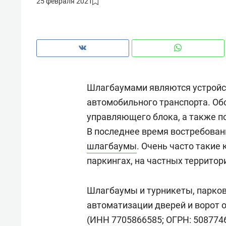
25 февраля 2021
рынки, почему надо знать аксакал
чем интересен Оман?
Шлагбаумами являются устройс
автомобильного транспорта. Об
управляющего блока, а также п
В последнее время востребова
шлагбаумы
. Очень часто такие
паркингах, на частных территор
Рекомендуем
Рекоме
Шлагбаумы и турникеты, парко
Оставить шум за волной: как
Психо
автоматизации дверей и ворот 
строят тишину в казанском
«Дире
(ИНН 7705866585; ОГРН: 5087746
ЖК «Заря»
когда 