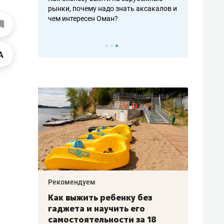
рафакте,
рынки, почему надо знать аксакалов и
о трехкратно
кредитов
чем интересен Оман?
клиентах и ч
Рекомендуем
Рекоме
лья
Как выжить ребенку без
Салих
есте
гаджета и научить его
«Если
а –
самостоятельности за 18
с мин