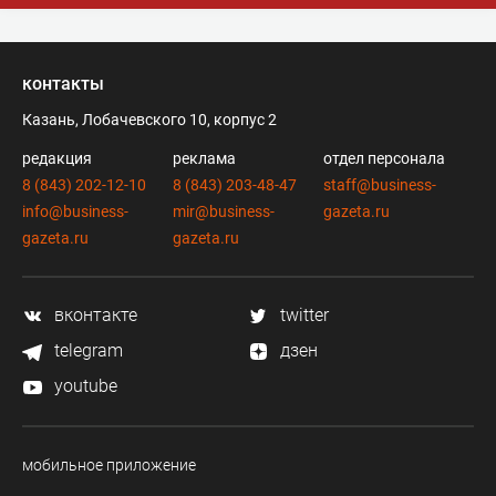
доставки грубо), это упростило бы анализ и выбор завода.
А так очень интересно.
контакты
Казань, Лобачевского 10, корпус 2
редакция
реклама
отдел персонала
8 (843) 202-12-10
8 (843) 203-48-47
staff@business-
info@business-
mir@business-
gazeta.ru
gazeta.ru
gazeta.ru
вконтакте
twitter
telegram
дзен
youtube
мобильное приложение