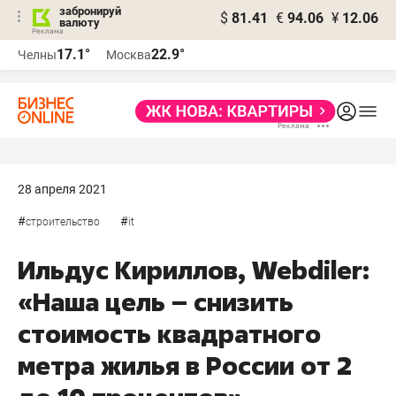
забронируй
$
81.41
€
94.06
¥
12.06
валюту
17.1°
22.9°
Челны
Москва
28 апреля 2021
#
#
строительство
it
Ильдус Кириллов, Webdiler:
«Наша цель – снизить
стоимость квадратного
метра жилья в России от 2