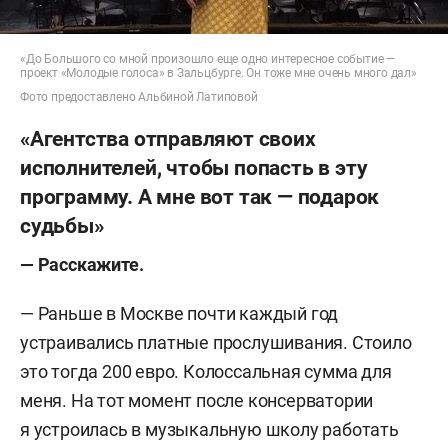
«До Большого со мной произошло еще одно интересное событие —
проект «Молодые голоса» в Зальцбурге. Он тоже мне очень много дал»
Фото предоставлено Альбиной Латиповой
«Агентства отправляют своих
исполнителей, чтобы попасть в эту
программу. А мне вот так — подарок
судьбы»
—
Расскажите.
—
Раньше в Москве почти каждый год
устраивались платные прослушивания. Стоило
это тогда 200 евро. Колоссальная сумма для
меня. На тот момент после консерватории
я устроилась в музыкальную школу работать