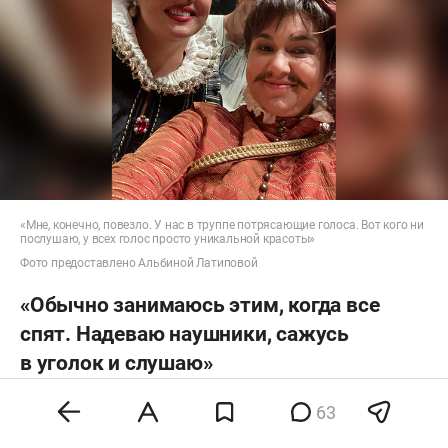
«Мне, конечно, повезло. У нас в труппе потрясающие голоса. Вот кого ни
послушаю, у всех голос просто уникальной красоты»
Фото предоставлено Альбиной Латиповой
«Обычно занимаюсь этим, когда все
спят. Надеваю наушники, сажусь
в уголок и слушаю»
— А как в Большом театре с конкуренцией?
63