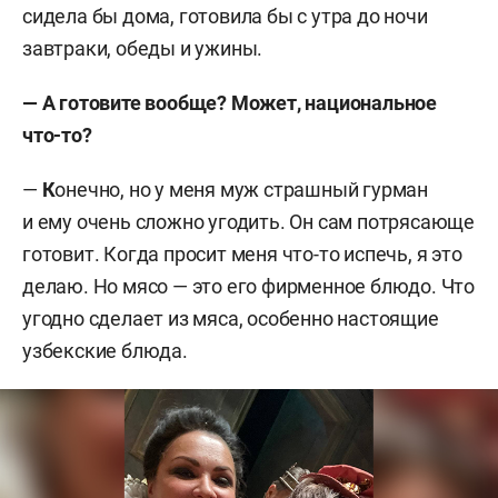
сидела бы дома, готовила бы с утра до ночи
завтраки, обеды и ужины.
—
А готовите вообще? Может, национальное
что-то?
—
К
онечно, но у меня муж страшный гурман
и ему очень сложно угодить. Он сам потрясающе
готовит. Когда просит меня что-то испечь, я это
делаю. Но мясо — это его фирменное блюдо. Что
угодно сделает из мяса, особенно настоящие
узбекские блюда.