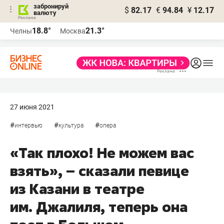
забронируй
$
82.17
€
94.84
¥
12.17
валюту
18.8°
21.3°
Челны
Москва
27 июня 2021
#
#
#
интервью
культура
опера
«Так плохо! Не можем вас
взять», – сказали певице
из Казани в театре
им. Джалиля, теперь она