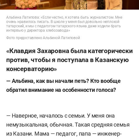
Альбина Латипова: «Если честно, я хотела быть журналистом. Мне
очень нравилось писать. В школе у меня был довольно неплохой
татарский, и мы с педагогом татарского языка даже ходили брать
интервью у директора хлебозавода»
Фото предоставлено Альбиной Латиповой
«Клавдия Захаровна была категорически
против, чтобы я поступала в Казанскую
консерваторию»
—
Альбина, как вы начали петь? Кто вообще
обратил внимание на особенности голоса?
— Наверное, началось с семьи. У меня она
немузыкальная, обычная. Такая средняя семья
из Казани. Мама — педагог, папа — инженер-