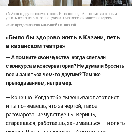
«В Москве другие возможности. И, наверное, я бы не смогла спеть и
узнать всего того, что я получила в Московской консерватории»
Фото предоставлено Альбиной Латиповой
«Было бы здорово жить в Казани, петь
в казанском театре»
— А помните свои чувства, когда слетали
с конкурса в консерватории? Не думали бросить
все и заняться чем-то другим? Тем же
преподаванием, например.
— Конечно. Когда тебе вывешивают этот лист
и ты понимаешь, что за чертой, такое
разочарование чувствуешь. Веришь,
стараешься, работаешь, занимаешься — и опять
никуда. Расстраиваешься…. А потом надо