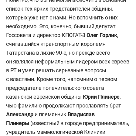
список тех ярких представителей общины,
которых уже нет с нами. Но вспомнить о них
необходимо. Это, конечно, бывший депутат
Госсовета и директор КПОГАТ-3
Олег Горлик
,
считавшийся
«транспортным королем»
Татарстана в лихие 90-е, но прежде всего
он являлся неформальным лидером всех евреев
в РТ и умел решать серьезные вопросы
с властями. Кроме того, напомним о первом
председателе попечительского совета
казанской еврейской общины
Юрии Плинере
,
чью фамилию продолжают прославлять брат
Александр
и племянник
Владислав
Плинеры
(известный в городе предприниматель,
учредитель маммологической Клиники