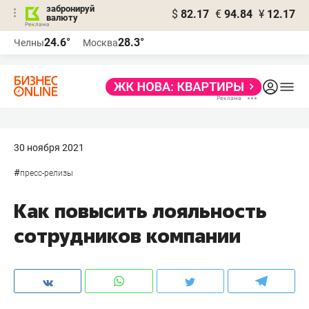
забронируй
$
82.17
€
94.84
¥
12.17
валюту
24.6°
28.3°
Челны
Москва
30 ноября 2021
#
пресс-релизы
Как повысить лояльность
сотрудников компании