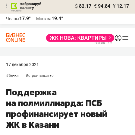
забронируй
$
82.17
€
94.84
¥
12.17
валюту
17.9°
19.4°
Челны
Москва
17 декабря 2021
#
#
банки
строительство
Поддержка
на полмиллиарда: ПСБ
профинансирует новый
ЖК в Казани