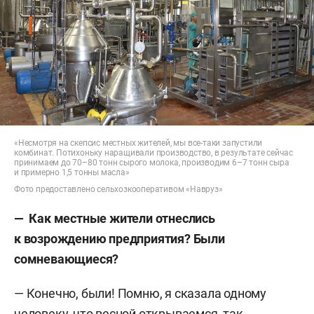
«Несмотря на скепсис местных жителей, мы все-таки запустили
комбинат. Потихоньку наращивали производство, в результате сейчас
принимаем до 70–80 тонн сырого молока, производим 6–7 тонн сыра
и примерно 1,5 тонны масла»
Фото предоставлено сельхозкооперативом «Навруз»
— Как местные жители отнеслись
к возрождению предприятия? Были
сомневающиеся?
— Конечно, были! Помню, я сказала одному
человеку, что весной открываемся, так