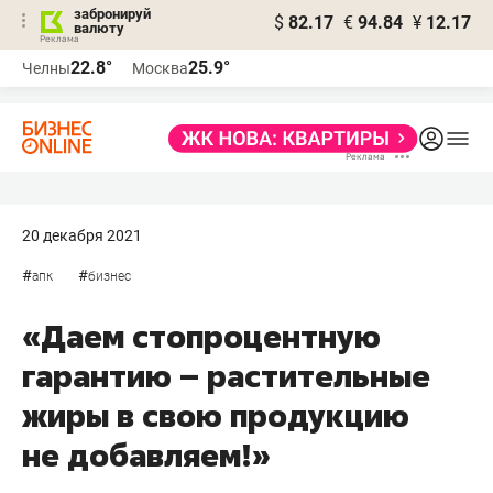
забронируй
$
82.17
€
94.84
¥
12.17
валюту
22.8°
25.9°
Челны
Москва
20 декабря 2021
#
#
апк
бизнес
«Даем стопроцентную
гарантию – растительные
жиры в свою продукцию
не добавляем!»