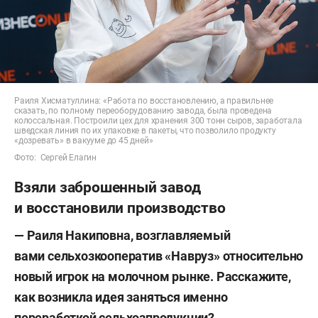
Раиля Хисматуллина: «Работа по восстановлению, а правильнее
сказать, по полному переоборудованию завода, была проведена
колоссальная. Построили цех для хранения 300 тонн сыров, заработала
шведская линия по их упаковке в пакеты, что позволило продукту
«дозревать» в вакууме до 45 дней»
Фото: Сергей Елагин
Взяли заброшенный завод
и восстановили производство
— Раиля Накиповна, возглавляемый
вами
сельхозкооператив «Навруз» относительно
новый игрок на
молочном рынке. Расскажите,
как возникла идея заняться именно
переработкой сельхозпродукции?