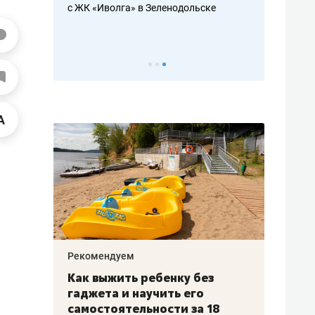
с ЖК «Иволга» в Зеленодольске
ть аксакалов и
школьной фор
налогах и раз
Рекомендуем
Рекоме
лья
Как выжить ребенку без
Салих
есте
гаджета и научить его
«Если
а –
самостоятельности за 18
с мин