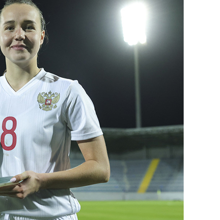
сверхнагрузку
для меня это челлендж
сом»