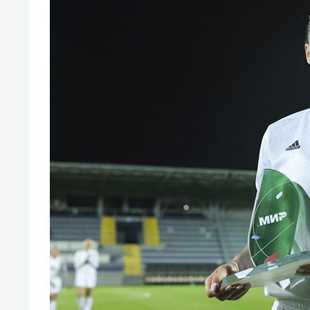
спорта
свою 
стрес