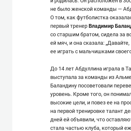
и родилась. Он расположен в 30
не было женской команды — Аб
О том, как футболистка оказалас
первый тренер
Владимир Балан
со старшим братом, сидела за в
ей мяч, и она сказала: „Давайте
ее играть с мальчишками своего 
До 14 лет Абдуллина играла в 
выступала за команды из Альм
Баландину посоветовали переве
уровень. Кроме того, он понимал
высокие цели, и повез ее на пр
на первой тренировке талант де
дней ей объявили, что оставляю
стала частью клуба, который е