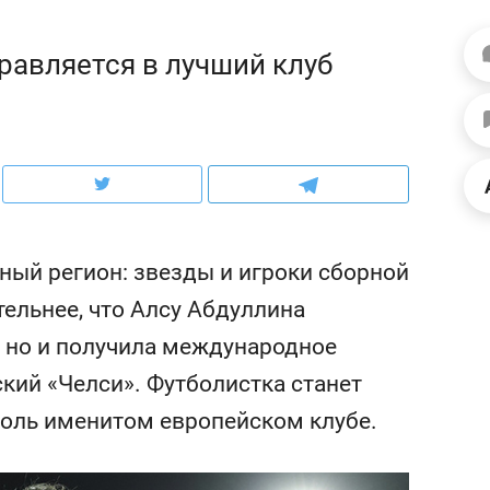
школьной формы о контрафакте,
рынки, почему надо зна
налогах и развитии без кредитов
чем интересен Оман?
равляется в лучший клуб
ный регион: звезды и игроки сборной
ельнее, что Алсу Абдуллина
, но и получила международное
кий «Челси». Футболистка станет
ндуем
Рекомендуем
толь именитом европейском клубе.
терапевт «Фороса»:
Дизайнер-прораб Ната
кторский невроз» –
Наседкина: «Ремонт вм
человек не считает
с мебелью за 2 миллион