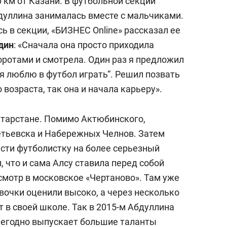
0 км от Казани. В футбольной секции
дуллина занималась вместе с мальчиками.
ь в секции, «БИЗНЕС Online» рассказал ее
дин
: «Сначала она просто приходила
оротами и смотрела. Один раз я предложил
, я люблю в футбол играть“. Решил позвать
возраста, так она и начала карьеру».
Татарстане. Помимо Актюбинского,
етьевска и Набережных Челнов. Затем
сти футболистку на более серьезный
, что и сама Алсу ставила перед собой
осмотр в московское «Чертаново». Там уже
вочки оценили высоко, а через несколько
т в своей школе. Так в 2015-м Абдуллина
жегодно выпускает большие таланты