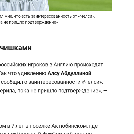
л мне, что есть заинтересованность от «Челси»,
пока не пришло подтверждение»
льчишками
оссийских игроков в Англию происходят
 Так что удивлению
Алсу Абдуллиной
т сообщил о заинтересованности «Челси».
 верила, пока не пришло подтверждение», —
м в 7 лет в поселке Актюбинском, где