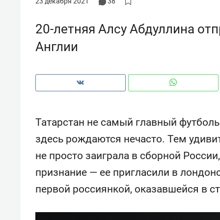
23 декабря 2021
38
с ЖК «Иволга» в Зеленодольске
20-летняя Алсу Абдуллина отп
Англии
Татарстан не самый главный футболь
здесь рождаются нечасто. Тем удивит
не просто заиграла в сборной России
признание — ее пригласили в лондонс
Рекомендуем
Рекоме
первой россиянкой, оказавшейся в с
Падел, фитнес, танцы и даже
Психо
ниндзя-зал: как ТРЦ «Франт»
«Дире
стал Меккой для любителей
когда 