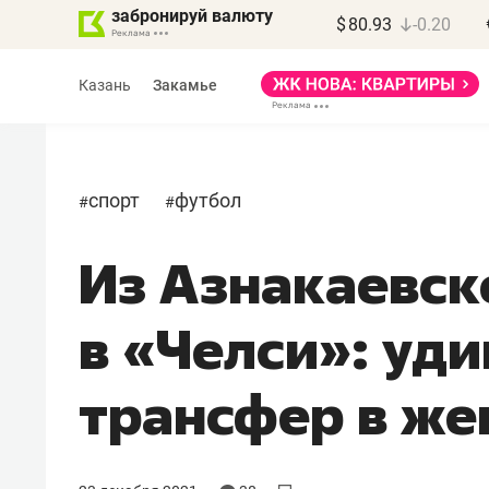
забронируй валюту
$
80.93
-0.20
Казань
Закамье
спорт
футбол
#
#
Из Азнакаевск
Марат Арсланов
«КирпичХолдинг»
в «Челси»: уд
«Главная задача
девелопера – найти
трансфер в же
правильный продукт»
Девелопер из топ-10* застройщико
Башкортостана входит в Татарстан