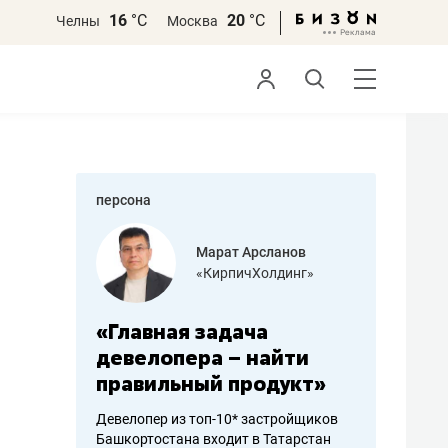
16
°С
20
°С
Челны
Москва
персона
азитов
Марат Арсланов
«КирпичХолдинг»
ных
«Главная задача
«Мама г
 может
девелопера – найти
помогае
мум
правильный продукт»
от болез
себя жи
Девелопер из топ-10* застройщиков
Башкортостана входит в Татарстан
арубежные
Наследница б