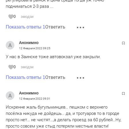
регулировать рынок и цена среда тогда уж точно
подниматься 2-3 раза ...
0
эмодзи
Ответить
Показать ответы 1
Анонимно
12 Февраля 2022
09:25
У нас в Заинске тоже автовокзал уже закрыли.
0
эмодзи
Ответить
Показать ответы 1
Анонимно
12 Февраля 2022
09:31
Искренне жаль бугульминцев… пешком с верхнего
посёлка никуда не дойдешь… да, и тротуаров то в городе
просто нет… не чистят…,а делать проезд за 60 рублей…Ну,
просто совсем уже стыд потеряли местные власти!