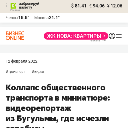
забронируй
$
81.41
€
94.06
¥
12.06
валюту
18.8°
21.1°
Челны
Москва
12 февраля 2022
#
#
транспорт
видео
Коллапс общественного
транспорта в миниатюре:
видеорепортаж
из Бугульмы, где исчезли