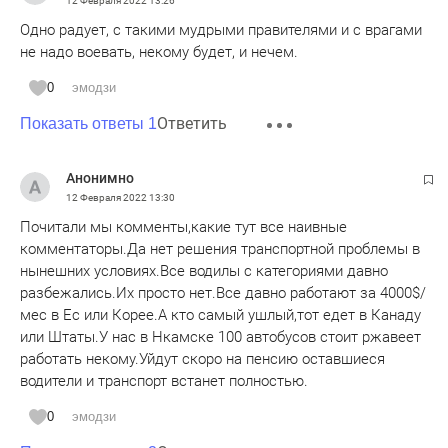
12 Февраля 2022
13:26
Одно радует, с такими мудрыми правителями и с врагами
не надо воевать, некому будет, и нечем.
0
эмодзи
Ответить
Показать ответы 1
Анонимно
12 Февраля 2022
13:30
Почитали мы комменты,какие тут все наивные
комментаторы.Да нет решения транспортной проблемы в
нынешних условиях.Все водилы с категориями давно
разбежались.Их просто нет.Все давно работают за 4000$/
мес в Ес или Корее.А кто самый ушлый,тот едет в Канаду
или Штаты.У нас в Нкамске 100 автобусов стоит ржавеет
работать некому.Уйдут скоро на пенсию оставшиеся
водители и транспорт встанет полностью.
0
эмодзи