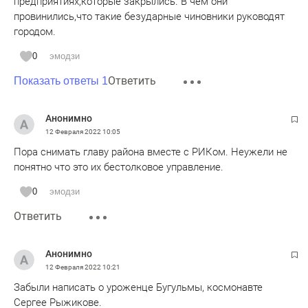
предприятиях,которые закрылись. В чём они
провинились,что такие безударные чиновники руководят
городом.
0
эмодзи
Ответить
Показать ответы 1
Анонимно
12 Февраля 2022
10:05
Пора снимать главу района вместе с РИКом. Неужели не
понятно что это их бестолковое управление.
0
эмодзи
Ответить
Анонимно
12 Февраля 2022
10:21
Забыли написать о уроженце Бугульмы, космонавте
Сергее Рыжикове.