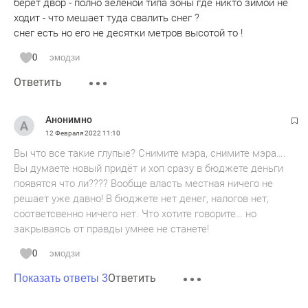
берет двор - полно зеленой типа зоны где никто зимой не
ходит - что мешает туда свалить снег ?
снег есть но его не десятки метров высотой то !
0
эмодзи
Ответить
Анонимно
12 Февраля 2022
11:10
Вы что все такие глупые? Снимите мэра, снимите мэра….
Вы думаете новый придёт и хоп сразу в бюджете деньги
появятся что ли???? Вообще власть местная ничего не
решает уже давно! В бюджете нет денег, налогов нет,
соответсвенно ничего нет. Что хотите говорите… но
закрываясь от правды умнее не станете!
0
эмодзи
Ответить
Показать ответы 3