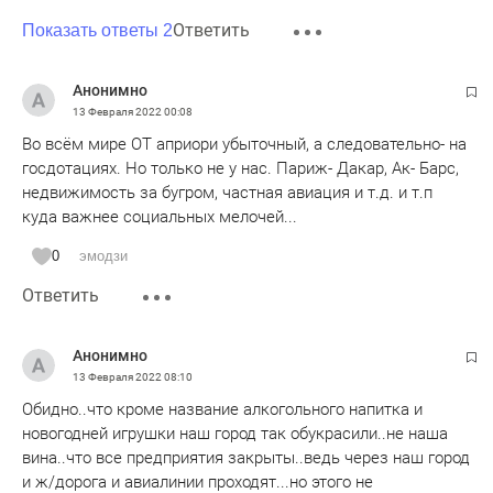
Ответить
Показать ответы 2
Анонимно
13 Февраля 2022
00:08
Во всём мире ОТ априори убыточный, а следовательно- на
госдотациях. Но только не у нас. Париж- Дакар, Ак- Барс,
недвижимость за бугром, частная авиация и т.д. и т.п
куда важнее социальных мелочей...
0
эмодзи
Ответить
Анонимно
13 Февраля 2022
08:10
Обидно..что кроме название алкогольного напитка и
новогодней игрушки наш город так обукрасили..не наша
вина..что все предприятия закрыты..ведь через наш город
и ж/дорога и авиалинии проходят...но этого не