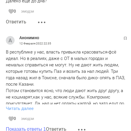
Далеко ещё до дна?
0
эмодзи
Ответить
Анонимно
12 Февраля 2022
22:35
В республике у нас, власть привыкла красоваться-фсё
идеал. Но в реалиях, даже с ОТ в малых городах и
немалых справиться не могут. Ну не дают жить людям,
которые готовы купить Паз и возить за нал людей. Три
года назад жил в Томске, сначала было дико- опять в ПАЗ,
после Казани.
Потом становится ясно, что люди дают жить друг другу, а
не кошмарят,как у нас, всякие службы. Компромис
присутствует. Да, нал и нет оплаты картой, но зато едут по
Читать далее
маршруту и в нужном количестве. А у нас игры: силовики
против чиновников, чиновники против предпринимателей,
0
эмодзи
знатные фамилии круче любых других и априори умнее.
Ответить
В итоге, никуда не едем. В перспективе, верблюжья тропа
Показать ответы 1