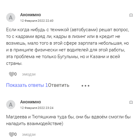
золотой орды имени Хакимова.
Анонимно
12 Февраля 2022
22:40
Если когда нибудь с техникой (автобусами) решат вопрос,
то с кадрами вряд ли, кадры в лизинг или в кредит не
возмешь, мало того в этой сфере зарплата небольшая, но
и в принципе физически нет водителей для этой работы,
эта проблема не только Бугульмы, но и Казани и всей
страны.
0
эмодзи
Ответить
Показать ответы 1
Анонимно
12 Февраля 2022
23:24
Магдеева и Тютяшкина туда бы, они бы вдвоём смогли бы
наладить взаимодействие)
0
эмодзи