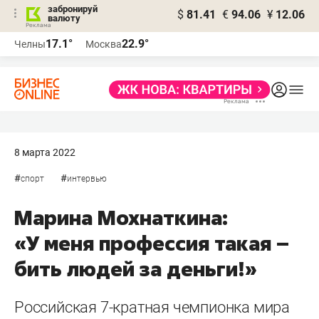
забронируй
$
81.41
€
94.06
¥
12.06
валюту
17.1°
22.9°
Челны
Москва
8 марта 2022
#
#
спорт
интервью
Марина Мохнаткина:
«У меня профессия такая –
бить людей за деньги!»
Российская 7-кратная чемпионка мира