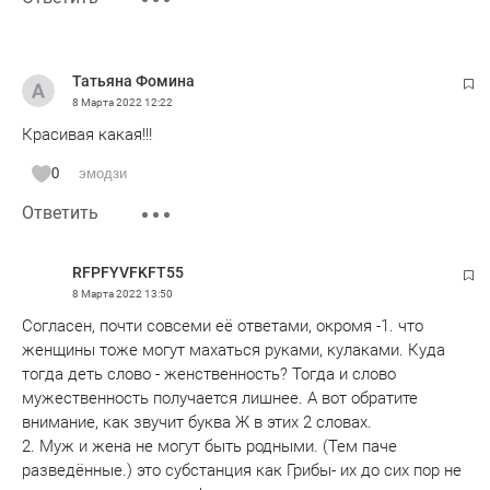
Татьяна Фомина
8 Марта 2022
12:22
Красивая какая!!!
0
эмодзи
Ответить
RFPFYVFKFT55
8 Марта 2022
13:50
Согласен, почти совсеми её ответами, окромя -1. что
женщины тоже могут махаться руками, кулаками. Куда
тогда деть слово - женственность? Тогда и слово
мужественность получается лишнее. А вот обратите
внимание, как звучит буква Ж в этих 2 словах.
2. Муж и жена не могут быть родными. (Тем паче
разведённые.) это субстанция как Грибы- их до сих пор не