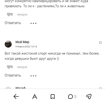
могут конкретно квалифицировать и не знают куда
привязать. То ли к - растениям,То ли к животным.
0
эмодзи
Ответить
Мой Мир
9 Марта 2022
10:14
Вот такой жестокий спорт никогда не понимал…тем более,
когда девушки бьют друг друга ))
0
эмодзи
Ответить
Ирсаф
9 Марта 2022
13:37
5
на фоне таких женщин, женственные становятся ещё
более женственными.