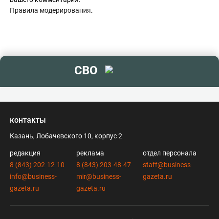
Правила модерирования
.
СВО
контакты
Казань, Лобачевского 10, корпус 2
редакция
реклама
отдел персонала
8 (843) 202-12-10
8 (843) 203-48-47
staff@business-
info@business-
mir@business-
gazeta.ru
gazeta.ru
gazeta.ru