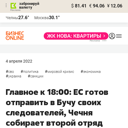
забронируй
$
81.41
€
94.06
¥
12.06
валюту
27.6°
30.1°
Челны
Москва
4 апреля 2022
#
#
#
#
сво
политика
мировой кризис
экономика
#
#
украина
санкции
Главное к 18:00: ЕС готов
отправить в Бучу своих
следователей, Чечня
собирает второй отряд