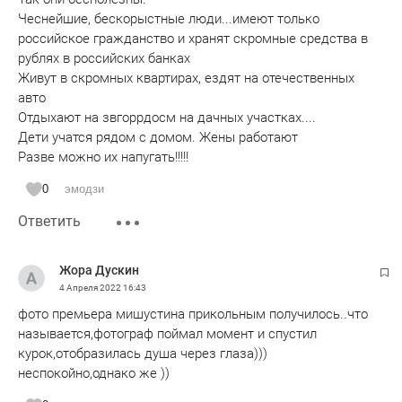
Чеснейшие, бескорыстные люди...имеют только
российское гражданство и хранят скромные средства в
рублях в российских банках
Живут в скромных квартирах, ездят на отечественных
авто
Отдыхают на звгоррдосм на дачных участках....
Дети учатся рядом с домом. Жены работают
Разве можно их напугать!!!!!
0
эмодзи
Ответить
Жора Дускин
4 Апреля 2022
16:43
фото премьера мишустина прикольным получилось..что
называется,фотограф поймал момент и спустил
курок,отобразилась душа через глаза)))
неспокойно,однако же ))