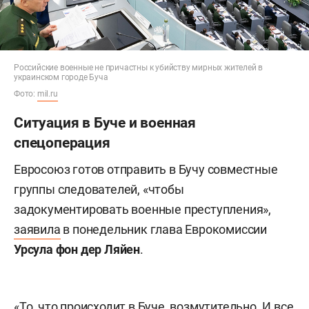
Российские военные не причастны к убийству мирных жителей в
украинском городе Буча
Фото:
mil.ru
Ситуация в Буче и военная
спецоперация
Евросоюз готов отправить в Бучу совместные
группы следователей, «чтобы
задокументировать военные преступления»,
заявила
в понедельник глава Еврокомиссии
Урсула фон дер Ляйен
.
«То, что происходит в Буче, возмутительно. И все