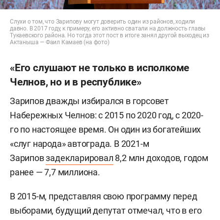
Слухи о том, что Зарипову могут доверить один из районов, ходили
давно. В 2017 году, к примеру, его активно сватали на должность главы
Тукаевского района. Но тогда этот пост в итоге занял другой выходец из
Актаныша — Фаил Камаев (на фото)
«Его слушают не только в исполкоме
Челнов, но и в республике»
Зарипов дважды избирался в горсовет
Набережных Челнов: с 2015 по 2020 год, с 2020-
го по настоящее время. Он один из богатейших
«слуг народа» автограда. В 2021-м
Зарипов
задекларировал
8,2 млн доходов, годом
ранее — 7,7 миллиона.
В 2015-м, представляя свою программу перед
выборами, будущий депутат отмечал, что в его