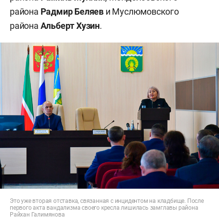
района
Радмир Беляев
и Муслюмовского
района
Альберт Хузин
.
Это уже вторая отставка, связанная с инцидентом на кладбище. После
первого акта вандализма своего кресла лишилась замглавы района
Райхан Галимянова