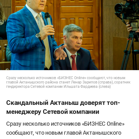
Сразу несколько источников «БИЗНЕС Online» сообщают, что новым
главой Актанышского района станет Ленар Зарипов (справа), соратник
гендиректора Сетевой компании Ильшата Фардиева (слева)
Скандальный Актаныш доверят топ-
менеджеру Сетевой компании
Сразу несколько источников «БИЗНЕС Online»
сообщают, что новым главой Актанышского