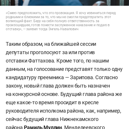
«Смею предположить, что это провокация. Я хочу извиниться перед
родными и близкими за то, что мы не смогли предотвратить этот
вопиющий факт. Беру на себя полную ответственность за
произошедшее, готов понести заслуженное наказание и подаю в
отставку», — заявил тогда Энгель Навапович
Таким образом, на ближайшей сессии
депутаты проголосуют за или против
отставки Фаттахова. Кроме того, по нашим
данным, на голосование представят только одну
кандидатуру преемника — Зарипова. Согласно
закону, новый глава должен быть назначен
на конкурсной основе. Будущий глава района же
еще какое-то время просидит в кресле
руководителя исполкома района, как, например,
сейчас будущий глава Нижнекамского
района
Рамиль Муллин
,
Менделеевского