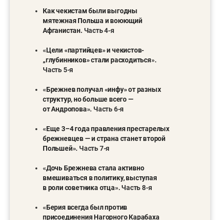
Как чекистам были выгодны
мятежная Польша и воюющий
Афганистан.
Часть 4-я
«
Цели «партийцев» и чекистов-
„глубинников» стали расходиться
».
Часть 5-я
«
Брежнев получал «инфу» от разных
структур, но больше всего —
от Андропова
». Часть 6-я
«
Еще 3–4 года правления престарелых
брежневцев — и страна станет второй
Польшей
». Часть 7-я
«
Дочь Брежнева стала активно
вмешиваться в политику, выступая
в роли советника отца
». Часть 8-я
«
Берия всегда был против
присоединения Нагорного Карабаха