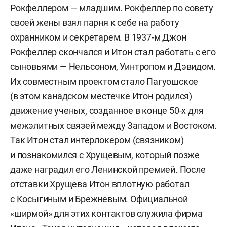
Рокфеллером — младшим. Рокфеллер по совету
своей жены взял парня к себе на работу
охранником и секретарем. В 1937-м Джон
Рокфеллер скончался и Итон стал работать с его
сыновьями — Нельсоном, Уинтропом и Дэвидом.
Их совместным проектом стало Пагуошское
(в этом канадском местечке Итон родился)
движение ученых, созданное в конце 50-х для
межэлитных связей между Западом и Востоком.
Так Итон стал интерлокером (связником)
и познакомился с Хрущевым, который позже
даже наградил его Ленинской премией. После
отставки Хрущева Итон вплотную работал
с Косыгиным и Брежневым. Официальной
«ширмой» для этих контактов служила фирма