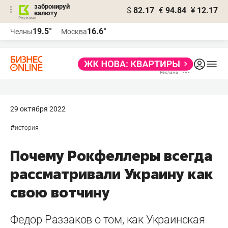
забронируй
$
82.17
€
94.84
¥
12.17
валюту
19.5°
16.6°
Челны
Москва
29 октября 2022
#
история
Почему Рокфеллеры всегда
рассматривали Украину как
свою вотчину
Федор Раззаков о том, как Украинская