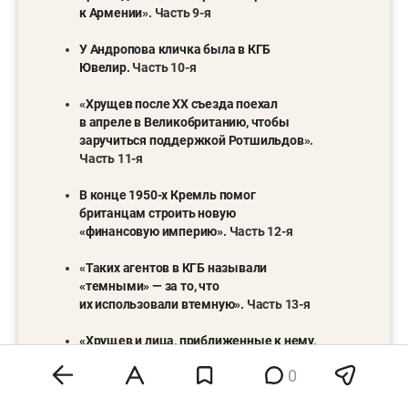
к Армении
». Часть 9-я
У Андропова кличка была в КГБ
Ювелир.
Часть 10-я
«
Хрущев после ХХ съезда поехал
в апреле в Великобританию, чтобы
заручиться поддержкой Ротшильдов
».
Часть 11-я
В конце 1950-х Кремль помог
британцам строить новую
«финансовую империю»
. Часть 12-я
«
Таких агентов в КГБ называли
«темными» — за то, что
их использовали втемную».
Часть 13-я
«Хрущев и лица, приближенные к нему,
приняли решение пойти «дорогой
0
югославов
». Часть 14-я