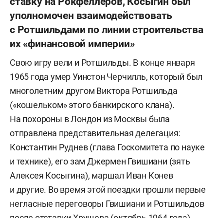
ставку на Рокфеллеров, Косыгин был
уполномочен взаимодействовать
с Ротшильдами по линии строительства
их «финансовой империи»
Свою игру вели и Ротшильды. В конце января
1965 года умер Уинстон Черчилль, который был
многолетним другом Виктора Ротшильда
(«кошельком» этого банкирского клана).
На похороны в Лондон из Москвы была
отправлена представительная делегация:
Константин Руднев (глава Госкомитета по науке
и технике), его зам Джермен Гвишиани (зять
Алексея Косыгина), маршал Иван Конев
и другие. Во время этой поездки прошли первые
негласные переговоры Гвишиани и Ротшильдов
после отставки Хрущева (октябрь 1964 года),