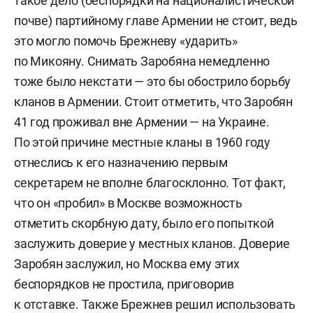
такое дело (беспорядки на националистической
почве) партийному главе Армении не стоит, ведь
это могло помочь Брежневу «ударить»
по Микояну. Снимать Заробяна немедленно
тоже было некстати — это бы обострило борьбу
кланов в Армении. Стоит отметить, что Заробян
41 год проживал вне Армении — на Украине.
По этой причине местные кланы в 1960 году
отнеслись к его назначению первым
секретарем не вполне благосклонно. Тот факт,
что он «пробил» в Москве возможность
отметить скорбную дату, было его попыткой
заслужить доверие у местных кланов. Доверие
Заробян заслужил, но Москва ему этих
беспорядков не простила, приговорив
к отставке. Также Брежнев решил использовать