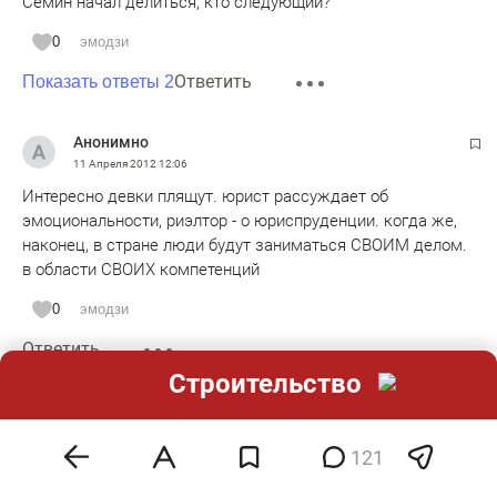
Семин начал делиться, кто следующий?
0
эмодзи
Ответить
Показать ответы 2
Анонимно
11 Апреля 2012
12:06
Интересно девки плящут. юрист рассуждает об
эмоциональности, риэлтор - о юриспруденции. когда же,
наконец, в стране люди будут заниматься СВОИМ делом.
в области СВОИХ компетенций
0
эмодзи
Ответить
Строительство
Анонимно
11 Апреля 2012
12:08
121
Равиль Сабиржан - предприниматель, молодец. взвешенно
и по делу