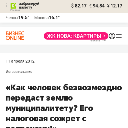
забронируй
$
82.17
€
94.84
¥
12.17
валюту
19.5°
16.1°
Челны
Москва
11 апреля 2012
#
строительство
«Как человек безвозмездно
передаст землю
муниципалитету? Его
налоговая сожрет с