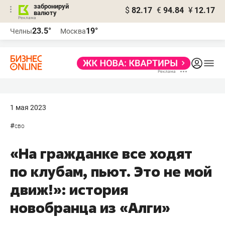
забронируй
$
82.17
€
94.84
¥
12.17
валюту
23.5°
19°
Челны
Москва
1 мая 2023
#
сво
«На гражданке все ходят
по клубам, пьют. Это не мой
движ!»: история
новобранца из «Алги»