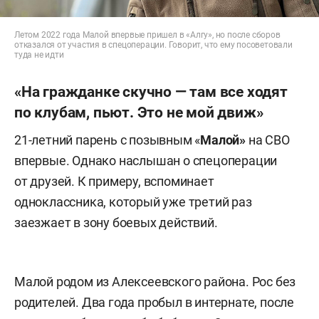
Летом 2022 года Малой впервые пришел в «Алгу», но после сборов
отказался от участия в спецоперации. Говорит, что ему посоветовали
туда не идти
«На гражданке скучно — там все ходят
по клубам, пьют. Это не мой движ»
21-летний парень с позывным «
Малой»
на СВО
впервые. Однако наслышан о спецоперации
от друзей. К примеру, вспоминает
одноклассника, который уже третий раз
заезжает в зону боевых действий.
Малой родом из Алексеевского района. Рос без
родителей. Два года пробыл в интернате, после