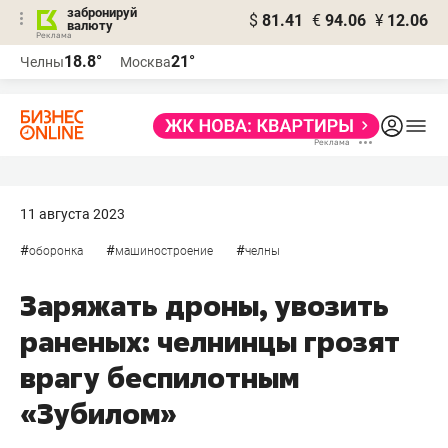
забронируй
$
81.41
€
94.06
¥
12.06
валюту
18.8°
21°
Челны
Москва
11 августа 2023
#
#
#
оборонка
машиностроение
челны
Заряжать дроны, увозить
раненых: челнинцы грозят
врагу беспилотным
«Зубилом»