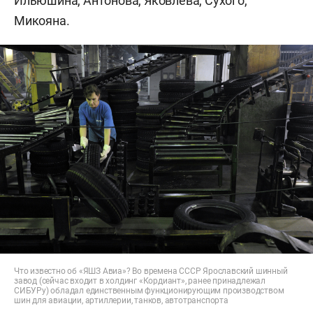
Ильюшина, Антонова, Яковлева, Сухого,
Микояна.
Что известно об «ЯШЗ Авиа»? Во времена СССР Ярославский шинный
завод (сейчас входит в холдинг «Кордиант», ранее принадлежал
СИБУРу) обладал единственным функционирующим производством
шин для авиации, артиллерии, танков, автотранспорта