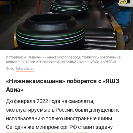
Исторически задачей нижнекамского завода ставилось обеспечение
шинами гигантов отечественной автоиндустрии — ВАЗа и КАМАЗа
Фото:
tatarstan.ru
«Нижнекамскшина» поборется с «ЯШЗ
Авиа»
До февраля 2022 года на самолеты,
эксплуатируемые в России, были допущены к
использованию только иностранные шины.
Сегодня же минпромторг РФ ставит задачу —