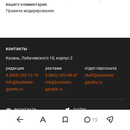
вашего комментария.
Правила модерирования
.
контакты
Казань, Лобачевского 10, корпус 2
редакция
реклама
отдел персонала
8 (843) 202-12-10
8 (843) 203-48-47
staff@business-
info@business-
mir@business-
gazeta.ru
gazeta.ru
gazeta.ru
вконтакте
twitter
telegram
дзен
19
youtube