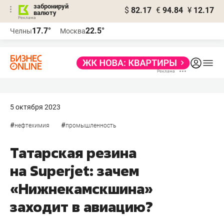
забронируй
$
82.17
€
94.84
¥
12.17
валюту
17.7°
22.5°
Челны
Москва
5 октября 2023
#
#
нефтехимия
промышленность
Татарская резина
на Superjet: зачем
«Нижнекамскшина»
заходит в авиацию?