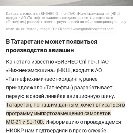
Как стало известно «БИЗНЕС Online», ПАО «Нижнекамскшина» (НКШ,
входит в АО «Татнефтехиминвест-холдинг», ранее принадлежало
«Татнефти») разрабатывает первую в своей линейке авиационную шину
Фото: © Lex Rayton / imageBROKER.com /
www.globallookpress.com
В Татарстане может появиться
производство авиашин
Как стало известно «БИЗНЕС Online», ПАО
«Нижнекамскшина» (НКШ, входит в АО
«Татнефтехиминвест-холдинг», ранее
принадлежало «Татнефти») разрабатывает
первую в своей линейке авиационную шину.
Татарстан, по нашим данным, хочет вписаться в
программу импортозамещения самолетов
МС-21 и SJ-100.
Информацию о проводящемся
НИОКР нам подтвердили в пресс-службе