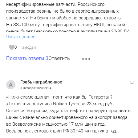
несертифицированные запчасти. Российского
производства резины не было в сертифицированных
запчастях. Ни боинг ни айрбас не разрешают ставить.
На SSJ100 могут сертифицировать шину НКШ, но какой
рынок будет (насколько понятно в эксплуатации 20-30 ЛА
Читать далее
такого типа). Или как моем первом предложении ставить
на свой риск нечто похожее на авиарезину и
0
эмодзи
эксплуатировать ЛА до проблемы с резиной. Хорошо если
Ответить
проблема, а не ...
Показать ответы 3
Грабь награбленное
5 Октября 2023
09:04
«Нижнекамскшина» - понт, что как бы Татарстан?
«Татнефть» выкупила Nokian Tyres за 23 млрд руб.,
Остается вопросом, куда «Татнефть» планирует продавать
шины с изначально ориентированного на экспорт завода
во Всеволожске мощностью 17 млн шин в год.
Весь рынок легковых шин РФ 30–40 млн штук в год.