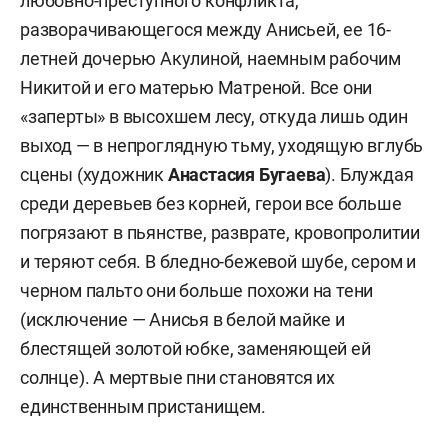
любовно-преступного конфликта,
разворачивающегося между Анисьей, ее 16-
летней дочерью Акулиной, наемным рабочим
Никитой и его матерью Матреной. Все они
«заперты» в высохшем лесу, откуда лишь один
выход — в непроглядную тьму, уходящую вглубь
сцены (художник
Анастасия Бугаева
). Блуждая
среди деревьев без корней, герои все больше
погрязают в пьянстве, разврате, кровопролитии
и теряют себя. В бледно-бежевой шубе, сером и
черном пальто они больше похожи на тени
(исключение — Анисья в белой майке и
блестящей золотой юбке, заменяющей ей
солнце). А мертвые пни становятся их
единственным пристанищем.