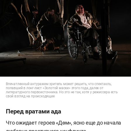
Впечатленный антуражем зритель может решить, что спектакль,
попавший в лонг-лист «Золотой маски» этого года, далек от
литературного первоисточника. Но это не так, хотя у режиссера есть
свой взгляд на происходящее
Перед вратами ада
Что ожидает героев «Дөм», ясно еще до начала