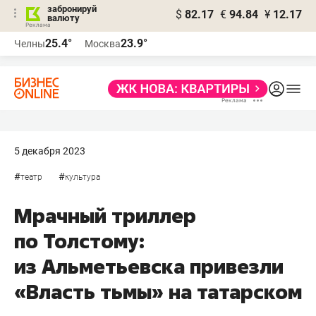
забронируй
$
82.17
€
94.84
¥
12.17
валюту
25.4°
23.9°
Челны
Москва
5 декабря 2023
#
#
театр
культура
Мрачный триллер
по Толстому:
из Альметьевска привезли
«Власть тьмы» на татарском