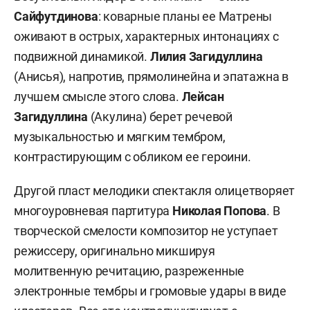
Сайфутдинова
: коварные планы ее Матрены
оживают в острых, характерных интонациях с
подвижной динамикой.
Лилия Загидуллина
(Анисья), напротив, прямолинейна и эпатажна в
лучшем смысле этого слова.
Лейсан
Загидуллина
(Акулина) берет речевой
музыкальностью и мягким тембром,
контрастирующим с обликом ее героини.
Другой пласт мелодики спектакля олицетворяет
многоуровневая партитура
Николая Попова
. В
творческой смелости композитор не уступает
режиссеру, оригинально микшируя
молитвенную речитацию, разреженные
электронные тембры и громовые удары в виде