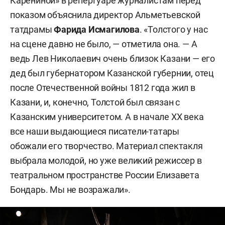
Карениной» в репертуаре журналистам перед
показом объяснила директор Альметьевской
татдрамы
Фарида Исмагилова
. «Толстого у нас
на сцене давно не было, — отметила она. — А
ведь Лев Николаевич очень близок Казани — его
дед был губернатором Казанской губернии, отец
после Отечественной войны 1812 года жил в
Казани, и, конечно, Толстой был связан с
Казанским университетом. А в начале ХХ века
все наши выдающиеся писатели-татары
обожали его творчество. Материал спектакля
выбрала молодой, но уже великий режиссер в
театральном пространстве России Елизавета
Бондарь. Мы не возражали».