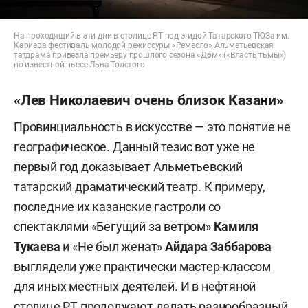
На проходящий в эти дни в столице РТ под эгидой Татарского ТЮЗа им.
Кариева фестиваль молодой режиссуры «Ремесло» Альметьевская
татдрама привезла премьеру прошлого сезона «Дөм» («Власть тьмы»)
по известной пьесе Льва Толстого
«Лев Николаевич очень близок Казани»
Провинциальность в искусстве — это понятие не
географическое. Данный тезис вот уже не
первый год доказывает Альметьевский
татарский драматический театр. К примеру,
последние их казанские гастроли со
спектаклями «Бегущий за ветром»
Камиля
Тукаева
и «Не был женат»
Айдара Заббарова
выглядели уже практически мастер-классом
для иных местных деятелей. И в нефтяной
столице РТ продолжают делать разнообразный