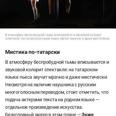
В атмосферу беспробудной тьмы вписывается и звуковой колорит
спектакля: на татарском языке пьеса звучит мрачно и даже мистически
Мистика по-татарски
В атмосферу беспробудной тьмы вписывается и
звуковой колорит спектакля: на татарском
языке пьеса звучит мрачно и даже мистически.
Несмотря на наличие наушника с русским
многоголосным переводом, стоит отметить, что
подача актерами текста на родном языке —
отдельное произведение искусства.
Безусловный лидер в этом плане —
Энже