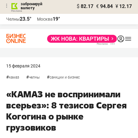
забронируй
$
82.17
€
94.84
¥
12.17
валюту
23.5°
19°
Челны
Москва
15 февраля 2024
#
#
#
камаз
челны
санкции и бизнес
«КАМАЗ не воспринимали
всерьез»: 8 тезисов Сергея
Когогина о рынке
грузовиков