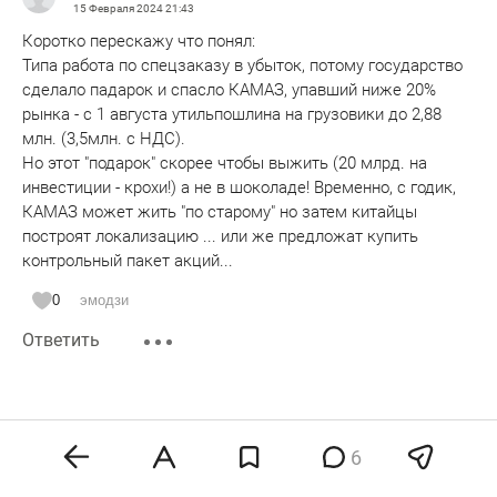
15 Февраля 2024
21:43
Коротко перескажу что понял:
Типа работа по спецзаказу в убыток, потому государство
сделало падарок и спасло КАМАЗ, упавший ниже 20%
рынка - с 1 августа утильпошлина на грузовики до 2,88
млн. (3,5млн. с НДС).
Но этот "подарок" скорее чтобы выжить (20 млрд. на
инвестиции - крохи!) а не в шоколаде! Временно, с годик,
КАМАЗ может жить "по старому" но затем китайцы
построят локализацию ... или же предложат купить
контрольный пакет акций...
0
эмодзи
Ответить
ДеД
16 Февраля 2024
04:32
6
Одни планы и сетование об упущенном.