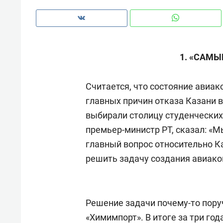
1. «САМЫ
Считается, что состояние авиак
главных причин отказа Казани 
выбирали столицу студенческих
премьер-министр РТ, сказал: «М
главный вопрос относительно К
решить задачу создания авиако
Рекомендуем
Рекоме
а»:
Дизайнер-прораб Наталья
Как в
Решение задачи почему-то пору
 –
Наседкина: «Ремонт вместе
гаджет
«Химимпорт». В итоге за три го
ет
с мебелью за 2 миллиона –
самос