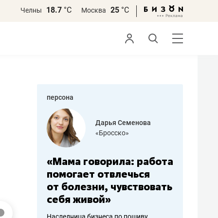
18.7
°С
25
°С
Челны
Москва
персона
бодец
Дарья Семенова
 решения»
«Бросско»
«Мама говорила: работа
«Не зна
вообще,
помогает отвлечься
правил,
от болезни, чувствовать
потерят
себя живой»
полгода
ирмы
Наследница бизнеса по пошиву
Как бизнесу 