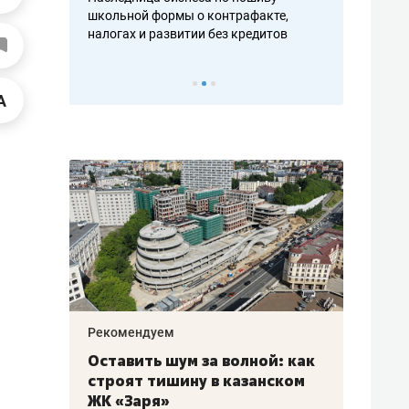
н, дотошных
школьной формы о контрафакте,
рынки, почем
осах мастеров
налогах и развитии без кредитов
чем интересе
Рекомендуем
Рекоме
в:
Оставить шум за волной: как
Падел
строят тишину в казанском
ниндз
щаться
ЖК «Заря»
стал 