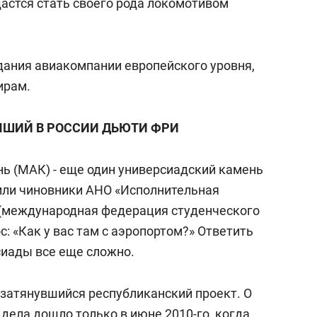
дастся стать своего рода локомотивом
дания авиакомпании европейского уровня,
ирам.
ЧШИЙ В РОССИИ ДЬЮТИ ФРИ
ь (МАК) - еще один универсиадский камень
рили чиновники АНО «Исполнительная
U (международная федерация студенческого
с: «Как у вас там с аэропортом?» Ответить
рсиады все еще сложно.
затянувшийся республиканский проект. О
о дела дошло только в июне 2010-го, когда