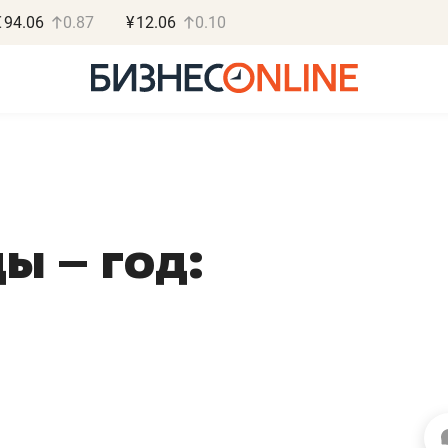
€
94.06
0.87
¥
12.06
0.10
ы – год:
Василь Мазитов
Роман О
МАРТ
«Готовые
«Не зная местных
«Мне лучше
правил, бизнес может
не заработать 
потерять минимум
чем потерять
полгода»
репутацию»
Как бизнесу выйти на зарубежные
Владелец отделочной ф