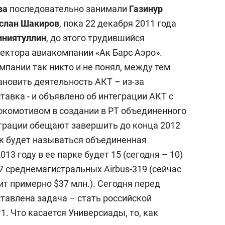
с вершины горы»
ва
последовательно занимали
Газинур
услан Шакиров
, пока 22 декабря 2011 года
иниятуллин
, до этого трудившийся
ектора авиакомпании «Ак Барс Аэро».
мпании так никто и не понял, между тем
ановить деятельность АКТ – из-за
тавка - и объявлено об интеграции АКТ с
локомотивом в создании в РТ объединенного
грации обещают завершить до конца 2012
как будет называться объединенная
013 году в ее парке будет 15 (сегодня – 10)
7 среднемагистральных Airbus-319 (сейчас
ит примерно $37 млн.). Сегодня перед
тавлена задача – стать российской
. Что касается Универсиады, то, как