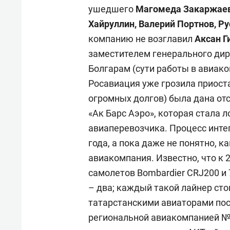
для меня это челлендж!»
дней
ушедшего
Магомеда Закаржае
Хайруллин, Валерий Портнов, Р
компанию не возглавил
Аксан Г
заместителем генерального дир
Болгарам (сути работы в авиако
Росавиация уже грозила приост
огромных долгов) была дана отс
«Ак Барс Аэро», которая стала 
авиаперевозчика. Процесс инте
года, а пока даже не понятно, 
авиакомпания. Известно, что к 2
самолетов Bombardier CRJ200 и 
– два; каждый такой лайнер сто
татарстанскими авиаторами пос
региональной авиакомпанией №1