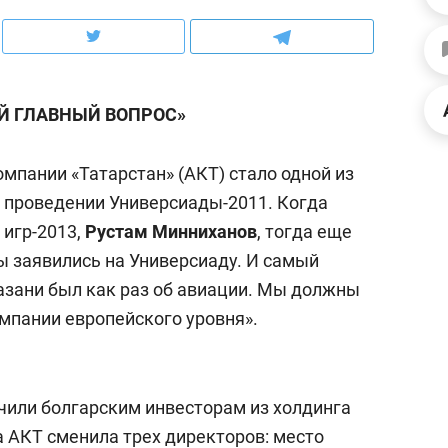
рынки, почему надо знать аксакалов и
о трехкратном росте це
чем интересен Оман?
клиентах и чудных запр
Й ГЛАВНЫЙ ВОПРОС»
омпании «Татарстан» (АКТ) стало одной из
в проведении Универсиады-2011. Когда
 игр-2013,
Рустам Минниханов
, тогда еще
ы заявились на Универсиаду. И самый
азани был как раз об авиации. Мы должны
мпании европейского уровня».
ндуем
Рекомендуем
ыжить ребенку без
Салих хазрат Ибрагимо
чили болгарским инвесторам из холдинга
а и научить его
«Если меня не услышат
да АКТ сменила трех директоров: место
тоятельности за 18
с минбара – буду обра