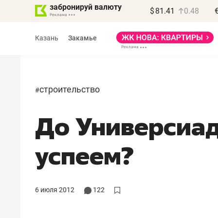
забронируй валюту
$
81.41
0.48
Казань
Закамье
строительство
#
До Универсиад
успеем?
6 июля 2012
122