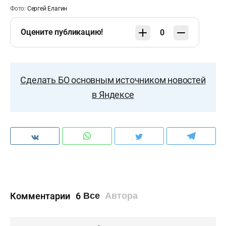
Мартынович, Вуячич, Грицаенко, Рожков, Вада
Фото:
Сергей Елагин
(Шабанхаджай, 84), Безруков (Рыбус, 70), Зотов,
Оцените публикацию!
0
Иву, Даку.
«Урал»
: Помазун, Филипенко, Кулаков, Итало,
Ишков (Ионов, 62), Сиссе, Мишкич (Каштанов,
Сделать БО основным источником новостей
71), Газинский, Бегич, Егорычев, Шеттине
в Яндексе
(Бикфалви, 62).
Предупреждения:
Зотов (23), Газинский (32).
Комментарии
6
Все
Автора