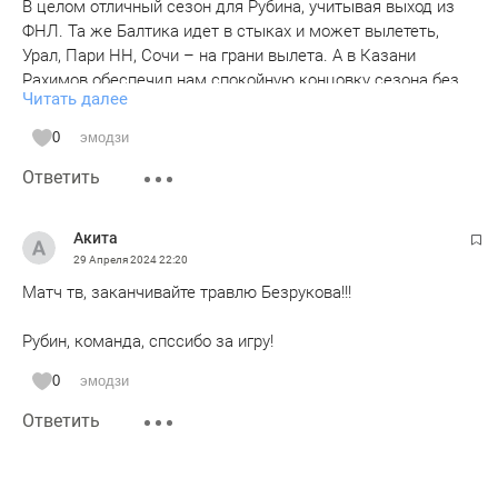
В целом отличный сезон для Рубина, учитывая выход из
ФНЛ. Та же Балтика идет в стыках и может вылететь,
Урал, Пари НН, Сочи – на грани вылета. А в Казани
Рахимов обеспечил нам спокойную концовку сезона без
Читать далее
нервяка. Можем спокойно наигрывать какие-то связи на
будущий сезон, не переживая из-за результата и давления
0
эмодзи
таблицы.
Ответить
Верим в победу в матчах с ЦСКА и Ростовом! Удачи
команде!
Акита
29 Апреля 2024
22:20
Матч тв, заканчивайте травлю Безрукова!!!
Рубин, команда, спссибо за игру!
0
эмодзи
Ответить