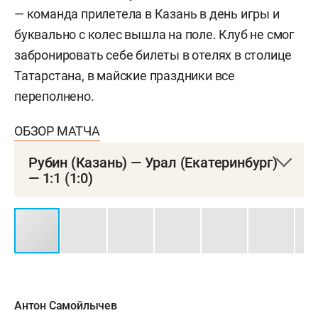
— команда прилетела в Казань в день игры и
буквально с колес вышла на поле. Клуб не смог
забронировать себе билеты в отелях в столице
Татарстана, в майские праздники все
переполнено.
ОБЗОР МАТЧА
Рубин (Казань) — Урал (Екатеринбург)
— 1:1 (1:0)
29 апреля. «Ак Барс Арена»
1:0 — Даку, 43
1:1 — Бегич, 86
Антон Самойлычев
«Рубин»
: Дюпин, Кабутов (Тесленко, 84),