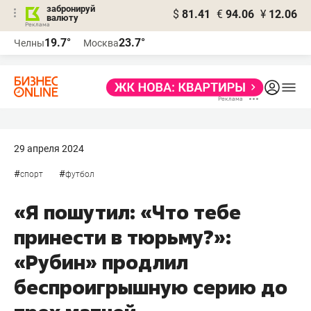
забронируй
$
81.41
€
94.06
¥
12.06
валюту
19.7°
23.7°
Челны
Москва
29 апреля 2024
#
#
спорт
футбол
«Я пошутил: «Что тебе
принести в тюрьму?»:
«Рубин» продлил
беспроигрышную серию до