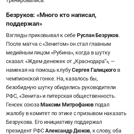
тренировались.
Безруков: «Много кто написал,
поддержал»
Взгляды приковывал к себе
Руслан Безруков
.
После матча с «Зенитом» он
стал главным
медийным лицом «Рубина», когда в шутку
сказал: «Ждем денежек от „Краснодара“», —
намекая на помощь клубу
Сергея
Галицкого
в
чемпионской гонке. На, казалось бы,
безобидную шутку обиделись руководители
РФС, «Зенита» и питерская общественность.
Генсек союза
Максим Митрофанов
подал
жалобу в комитет по этике с призывом наказать
Безрукова. Его инициативу поддержал
президент РФС
Александр Дюков
, к слову, оба