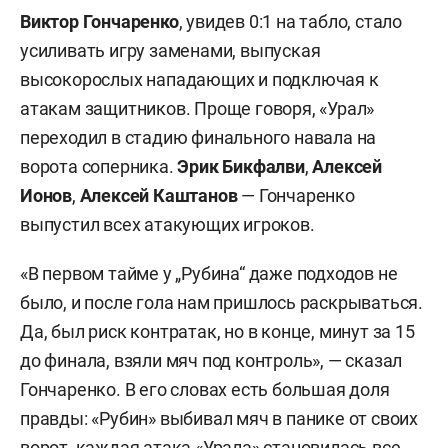
Виктор
Гончаренко
, увидев 0:1 на табло, стало
усиливать игру заменами, выпуская
высокорослых нападающих и подключая к
атакам защитников. Проще говоря, «Урал»
переходил в стадию финального навала на
ворота соперника.
Эрик Бикфалви
,
Алексей
Ионов
,
Алексей Каштанов
— Гончаренко
выпустил всех атакующих игроков.
«В первом тайме у „Рубина“ даже подходов не
было, и после гола нам пришлось раскрываться.
Да, был риск контратак, но в конце, минут за 15
до финала, взяли мяч под контроль», — сказал
Гончаренко. В его словах есть большая доля
правды: «Рубин» выбивал мяч в панике от своих
ворот, каждая атака «Урала» становилась все