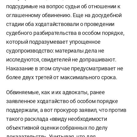
подсудимые на вопрос судьи об отношении к
предприниматель и активный гуманитарщик. В
оглашенному обвинению. Еще на досудебной
своем интервью «БИЗНЕС Online» он
стадии оба ходатайствовали о проведении
рассказывал, что Хохорин приходится ему
судебного разбирательства в особом порядке,
троюродным братом. И да, он звонил ему в ту
который подразумевает упрощенное
ночь, когда Мишенькина-младшего забрали в
судопроизводство: материалы дела не
отдел полиции, но не для того, чтобы отмазать, а
исследуются, свидетелей не допрашивают.
чтобы просто найти. Со слов отца, он уже
Наказание в этом случае предусматривает не
наказал сына: «Домашний арест, сидит в
более двух третей от максимального срока.
деревне, работает, дрова колет. Под
пристальным присмотром отца. Косяк есть».
Обвиняемые, как и их адвокаты, ранее
заявленное ходатайство об особом порядке
Историей заинтересовался глава комитета
поддержали, а вот прокурор заявил, что против
Госдумы по информационной политике
такого расклада «ввиду необходимости
Александр Хинштейн
. «Генерал-лейтенант
объективной оценки собранных по делу
полиции был уличен в попытке отмазать своего
доказательств». Учитывая, что для