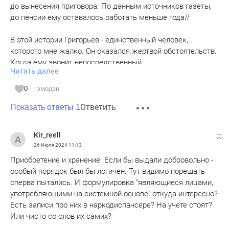
до вынесения приговора. По данным источников газеты,
до пенсии ему оставалось работать меньше года//
В этой истории Григорьев - единственный человек,
которого мне жалко. Он оказался жертвой обстоятельств.
Когда ему звонит непосредственный
Читать далее
высокопоставленный руководитель и требует, чтобы
освободили такого-то человека - то он просто был
0
эмодзи
вынужден выполнить это распоряжения. У него какой был
Ответить
выбор? Либо отказать выполнять это распоряжение - и
Показать ответы 1
быть уволенным, либо выполнить это распоряжение, и
надеяться, что это останется несущественным
Kir_reell
прегрешением.
26 Июля 2024
11:13
Он вынуждено выбрал "меньшее зло". За это конечно всё
Приобретение и хранение. Если бы выдали добровольно -
равно нужно наказать, но вряд ли таким жестоким
особый порядок был бы логичен. Тут видимо порешать
способом, когда старому служаке осталось до пенсии
сперва пытались. И формулировка "являющиеся лицами,
менее года. Понизили бы в звании или ещё как-то там, но
употребляющими на системной основе" откуда интересно?
зачем пускать под откос всю жизнь человеку в ситуации,
Есть записи про них в наркодиспансере? На учете стоят?
где он сам решения не принимал, а лишь выполнял
Или чисто со слов их самих?
распоряжение своего высокопоставленного руководителя.