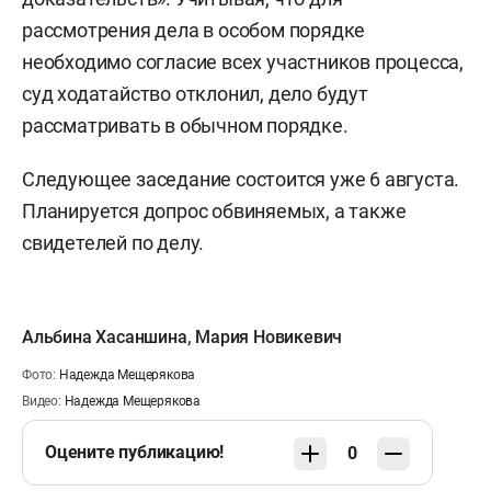
племянника, пойманного при перевозке
рассмотрения дела в особом порядке
наркотиков. Несмотря на прямые показания
необходимо согласие всех участников процесса,
подчиненных против Хохорина, генерала
суд ходатайство отклонил, дело будут
пытаются вывести сейчас из-под уголовной
рассматривать в обычном порядке.
ответственности», — заявлял он в своем
телеграм-канале.
Следующее заседание состоится уже 6 августа.
Планируется допрос обвиняемых, а также
Некоторые собеседники связывают эту
свидетелей по делу.
историю с одной из возможных причин
последовавшей отставки Хохорина. Под Новый,
2024 год он написал рапорт об увольнении.
Альбина Хасаншина
,
Мария Новикевич
Фото:
Надежда Мещерякова
Видео:
Надежда Мещерякова
Оцените публикацию!
0