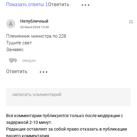
Ответить
Показать ответы 1
отделения. Это привело к очень большим проблемам
популярного в Италии премьер-министра, включая
судебным делам.
Непубличный
26 Июля 2024
13:30
Племянник министра по 228
Тушите свет
Занавес
0
эмодзи
Ответить
Все комментарии публикуются только после модерации с
задержкой 2-10 минут.
Редакция оставляет за собой право отказать в публикации
вашего комментария.