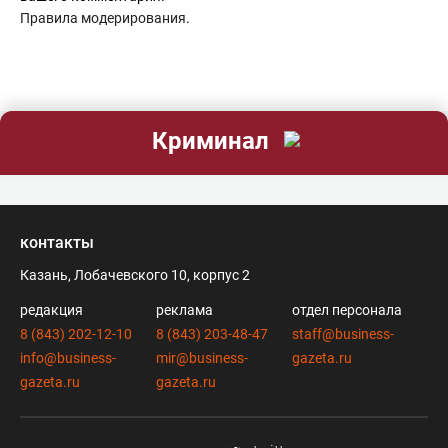
Правила модерирования
.
Криминал
контакты
Казань, Лобачевского 10, корпус 2
редакция
реклама
отдел персонала
8 (843) 202-12-10
8 (843) 203-48-47
staff@business-
info@business-
mir@business-
gazeta.ru
gazeta.ru
gazeta.ru