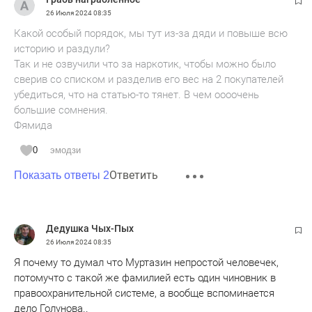
26 Июля 2024
08:35
Какой особый порядок, мы тут из-за дяди и повыше всю
историю и раздули?
Так и не озвучили что за наркотик, чтобы можно было
сверив со списком и разделив его вес на 2 покупателей
убедиться, что на статью-то тянет. В чем оооочень
большие сомнения.
Фямида
0
эмодзи
Ответить
Показать ответы 2
Дедушка Чых-Пых
26 Июля 2024
08:35
Я почему то думал что Муртазин непростой человечек,
потомучто с такой же фамилией есть один чиновник в
правоохранительной системе, а вообще вспоминается
дело Голунова..