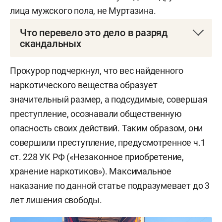
лица мужского пола, не Муртазина.
Что перевело это дело в разряд
скандальных
Спустя два месяца после задержания
Прокурор подчеркнул, что вес найденного
Мишенькина фигурантом уголовного дела
наркотического вещества образует
оказался заместитель начальника отдела
значительный размер, а подсудимые, совершая
полиции «Юдино»
Анатолий Григорьев
. Он был
преступление, осознавали общественную
задержан 10 января. Ему предъявили обвинение
опасность своих действий. Таким образом, они
по двум уголовным статьям: превышение
совершили преступление, предусмотренное ч.1
должностных полномочий и воспрепятствование
ст. 228 УК РФ («Незаконное приобретение,
осуществлению правосудия и производству
хранение наркотиков»). Максимальное
предварительного расследования (ч. 3 ст. 286 и
наказание по данной статье подразумевает до 3
ч. 2 ст. 294 УК РФ).
лет лишения свободы.
Согласно фабуле дела, в октябре 2023-го после