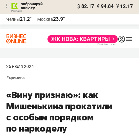
забронируй
$
82.17
€
94.84
¥
12.17
валюту
21.2°
23.9°
Челны
Москва
26 июля 2024
#
криминал
«Вину признаю»: как
Мишенькина прокатили
с особым порядком
по наркоделу