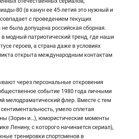
менных отечественных сериалов,
ады-80 (в канун ее 45-летия это нужный и
 совпадает с проведением текущих
а не была допущена российская сборная.
 в модный патриотический тренд, где наши
усе героев, а страна даже в условиях
ликта открыта международным контактам
ывают через персональные откровения
 общественное событие 1980 года личными
ий мелодраматический флер. Вместе с тем
 сентиментальность, умело сплетая
ны (Зорин и…), юмористические моменты
ке Ленину, с которого начинается сериал),
жные тренировки спортсменов в