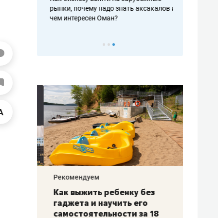
рафакте,
рынки, почему надо знать аксакалов и
о трехкратно
кредитов
чем интересен Оман?
клиентах и ч
Рекомендуем
Рекоме
лья
Как выжить ребенку без
Салих
есте
гаджета и научить его
«Если
а –
самостоятельности за 18
с мин