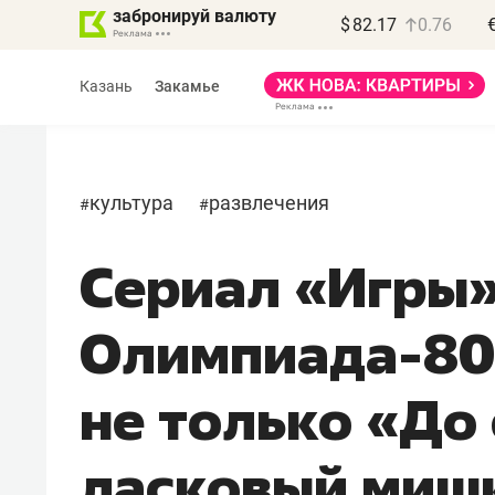
забронируй валюту
$
82.17
0.76
Казань
Закамье
культура
развлечения
#
#
Сериал «Игры»
Василь Мазитов
МАРТ
Олимпиада-80 
«Не зная местных
правил, бизнес может
не только «До
потерять минимум
полгода»
ласковый миш
Как бизнесу выйти на зарубежные