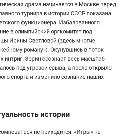
тическая драма начинается в Москве перед
лавного турнира в истории СССР показана
ветского функционера. Избалованного
ие в олимпийский оргкомитет под
ицы Ирины Светловой (здесь многие
ужебному роману»). Окунувшись в поток
х интриг, Зорин осознает весь масштаб
алось под угрозой срыва, а после открыло
вого спорта и изменило сознание наших
туальность истории
сомневаться не приходится. «Игры» не