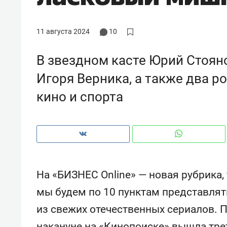
рынки, почему надо знать аксакал
чем интересен Оман?
11 августа 2024
10
В звездном касте Юрий Стоян
Игоря Верника, а также два р
кино и спорта
На «БИЗНЕС Online» — новая рубрика
Рекомендуем
Рекоме
мы будем по 10 пунктам представлят
Оставить шум за волной: как
Психо
из свежих отечественных сериалов. П
строят тишину в казанском
«Дире
ЖК «Заря»
когда 
накануне на «Кинопоиске» вышла тр