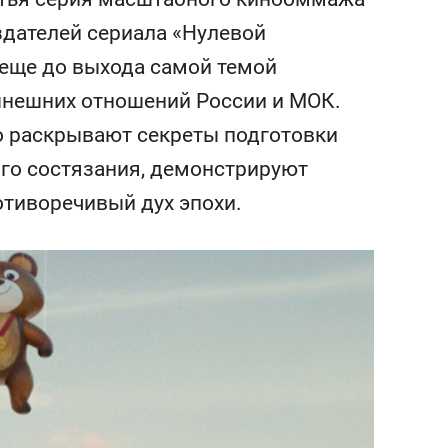
сверхнагрузку
для меня это челлендж
здателей сериала «Нулевой
сом»
 еще до выхода самой темой
ынешних отношений России и МОК.
о раскрывают секреты подготовки
го состязания, демонстрируют
отиворечивый дух эпохи.