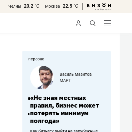
20.2
°С
22.5
°С
Челны
Москва
персона
еменова
Василь Мазитов
»
МАРТ
а: работа
«Не зная местных
«Мне лу
ечься
правил, бизнес может
не зара
вствовать
потерять минимум
чем пот
полгода»
репутац
пошиву
Как бизнесу выйти на зарубежные
Владелец от