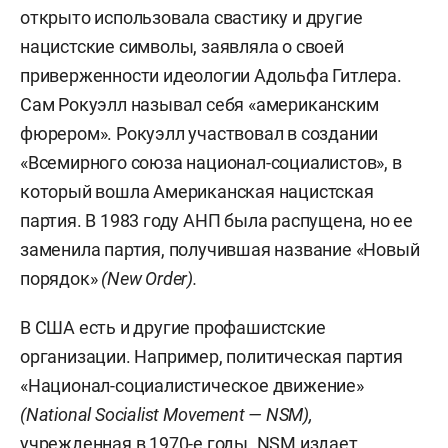
открыто использовала свастику и другие
нацистские символы, заявляла о своей
приверженности идеологии Адольфа Гитлера.
Сам Рокуэлл называл себя «американским
фюрером». Рокуэлл участвовал в создании
«Всемирного союза национал-социалистов», в
который вошла Американская нацистская
партия. В 1983 году АНП была распущена, но ее
заменила партия, получившая название «Новый
порядок»
(New Order).
В США есть и другие профашистские
организации. Например, политическая партия
«Национал-социалистическое движение»
(National Socialist Movement — NSM),
учрежденная в 1970-е годы. NSM издает