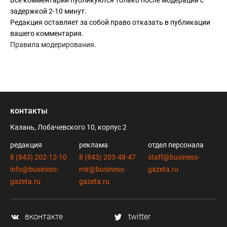
задержкой 2-10 минут.
Редакция оставляет за собой право отказать в публикации
вашего комментария.
Правила модерирования
.
контакты
Казань, Лобачевского 10, корпус 2
редакция
реклама
отдел персонала
8 (843) 202-12-10
8 (843) 203-48-47
staff@business-
info@business-
mir@business-
gazeta.ru
gazeta.ru
gazeta.ru
вконтакте
twitter