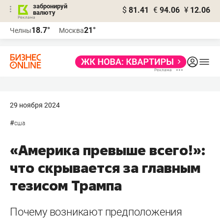
забронируй
$
81.41
€
94.06
¥
12.06
валюту
18.7°
21°
Челны
Москва
29 ноября 2024
#
сша
«Америка превыше всего!»:
что скрывается за главным
тезисом Трампа
Почему возникают предположения