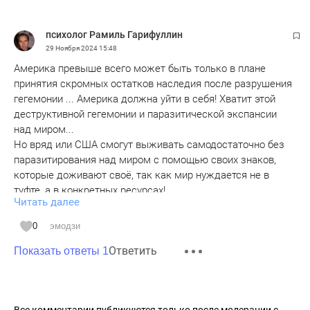
психолог Рамиль Гарифуллин
29 Ноября 2024
15:48
Америка превыше всего может быть только в плане
принятия скромных остатков наследия после разрушения
гегемонии ... Америка должна уйти в себя! Хватит этой
деструктивной гегемонии и паразитической экспансии
над миром...
Но вряд или США смогут выживать самодостаточно без
паразитирования над миром с помощью своих знаков,
которые доживают своё, так как мир нуждается не в
туфте, а в конкретных ресурсах!
Читать далее
Поэтому Трамп пойдёт в поход за усилением
0
эмодзи
паразитической экспансии и гегемонии. Иначе США не
Ответить
будет!
Показать ответы 1
Все комментарии публикуются только после модерации с