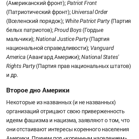
(Американский фронт);
Patriot Front
(Патриотический фронт);
Universal Order
(Вселенский порядок);
White Patriot Party
(Партия
белых патриотов);
Proud Boys
(Гордые
мальчики);
National Justice Party
(Партия
национальной справедливости);
Vanguard
America
(Авангард Америки);
National States'
Rights Party
(Партия прав национальных штатов)
и др.
Второе дно Америки
Некоторые из названных (и не названных)
организаций отрицают свою приверженность
идеям фашизма и нацизма, заявляют о том, что
они отстаивают интересы коренного населения
Америки. Причем под «коренным населением»