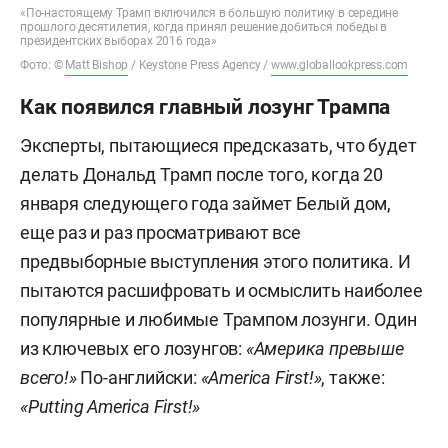
«По-настоящему Трамп включился в большую политику в середине
прошлого десятилетия, когда принял решение добиться победы в
президентских выборах 2016 года»
Фото: ©
Matt Bishop
/ Keystone Press Agency /
www.globallookpress.com
Как появился главный лозунг Трампа
Эксперты, пытающиеся предсказать, что будет
делать Дональд Трамп после того, когда 20
января следующего года займет Белый дом,
еще раз и раз просматривают все
предвыборные выступления этого политика. И
пытаются расшифровать и осмыслить наиболее
популярные и любимые Трампом лозунги. Один
из ключевых его лозунгов:
«Америка превыше
всего!»
По-английски:
«America First!»
, также:
«Putting America First!»