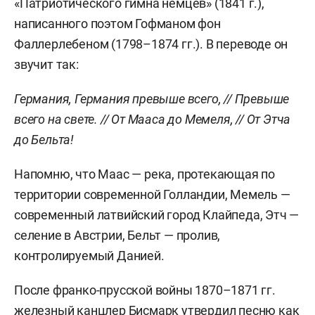
«Патриотического гимна немцев» (1841 г.),
написанного поэтом Гофманом фон
Фаллерлебеном (1798–1874 гг.). В переводе он
звучит так:
Германия, Германия превыше всего, // Превыше
всего на свете. // От Мааса до Мемеля, // От Этча
до Бельта!
Напомню, что Маас — река, протекающая по
территории современной Голландии, Мемель —
современный латвийский город Клайпеда, Этч —
селение в Австрии, Бельт — пролив,
контролируемый Данией.
После франко-прусской войны 1870–1871 гг.
железный канцлер Бисмарк утвердил песню как