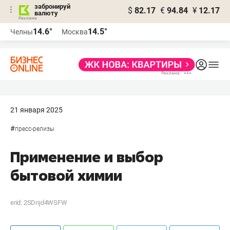
забронируй
$
82.17
€
94.84
¥
12.17
валюту
14.6°
14.5°
Челны
Москва
21 января 2025
#
пресс-релизы
Применение и выбор
бытовой химии
erid: 2SDnjd4WSFW