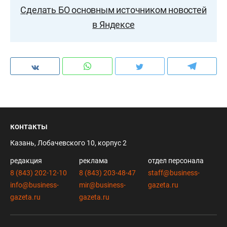
Сделать БО основным источником новостей
в Яндексе
контакты
Казань, Лобачевского 10, корпус 2
редакция
реклама
отдел персонала
8 (843) 202-12-10
8 (843) 203-48-47
staff@business-
info@business-
mir@business-
gazeta.ru
gazeta.ru
gazeta.ru