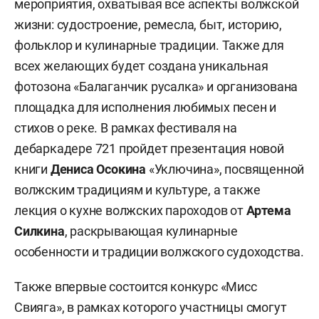
мероприятия, охватывая все аспекты волжской
жизни: судостроение, ремесла, быт, историю,
фольклор и кулинарные традиции. Также для
всех желающих будет создана
уникальная
фотозона «Балаганчик русалка» и организована
площадка для исполнения любимых песен и
стихов о реке. В рамках фестиваля на
дебаркадере 721 пройдет
презентация новой
книги
Дениса Осокина
«Уключина», посвященной
волжским традициям и культуре, а также
лекция о кухне волжских пароходов от
Артема
Силкина
, раскрывающая кулинарные
особенности и традиции волжского судоходства.
Также впервые состоится конкурс «Мисс
Свияга», в рамках которого участницы смогут