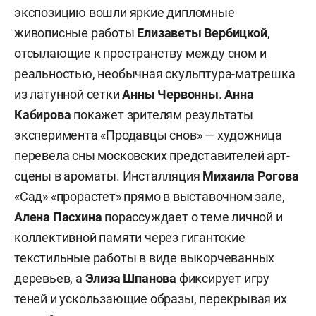
экспозицию вошли яркие дипломные
живописные работы
Елизаветы Вербицкой
,
отсылающие к пространству между сном и
реальностью, необычная скульптура-матрешка
из латунной сетки
Анны Червонны
.
Анна
Кабирова
покажет зрителям результаты
эксперимента «Продавцы снов» — художница
перевела сны московских представителей арт-
сцены в ароматы. Инсталляция
Михаила Рогова
«Сад» «прорастет» прямо в выставочном зале,
Алена Пасхина
порассуждает о теме личной и
коллективной памяти через гигантские
текстильные работы в виде выкорчеванных
деревьев, а
Элиза Шпанова
фиксирует игру
теней и ускользающие образы, перекрывая их