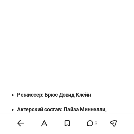
Режиссер: Брюс Дэвид Клейн
Актерский состав: Лайза Миннелли,
Питер Аллен, Шарль Азнавур, Рона
3
Баррет, Мариза Беренсон