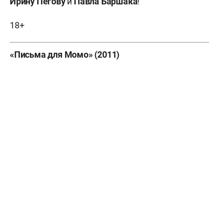
Ирину Пегову
и
Павла Баршака
!
18+
«Письма для Момо» (2011)