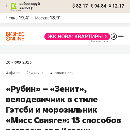
забронируй
$
82.17
€
94.84
¥
12.17
валюту
19.4°
18.9°
Челны
Москва
26 июля 2025
#
#
#
афиша
культура
развлечения
«Рубин» – «Зенит»,
велодевичник в стиле
Гэтсби и морозильник
«Мисс Свияге»: 13 способов