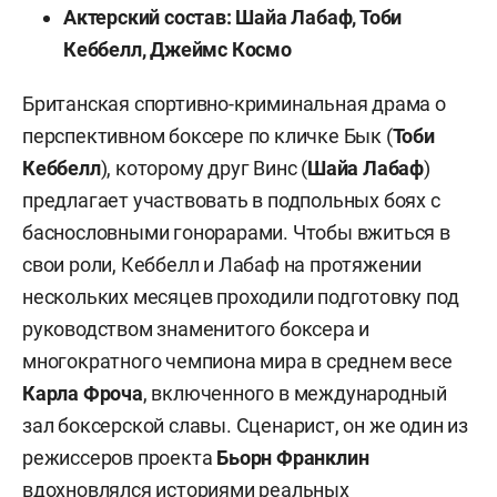
Актерский состав: Шайа Лабаф, Тоби
Кеббелл, Джеймс Космо
Британская спортивно-криминальная драма о
перспективном боксере по кличке Бык (
Тоби
Кеббелл
), которому друг Винс (
Шайа Лабаф
)
предлагает участвовать в подпольных боях с
баснословными гонорарами. Чтобы вжиться в
свои роли, Кеббелл и Лабаф на протяжении
нескольких месяцев проходили подготовку под
руководством знаменитого боксера и
многократного чемпиона мира в среднем весе
Карла Фроча
, включенного в международный
зал боксерской славы. Сценарист, он же один из
режиссеров проекта
Бьорн Франклин
вдохновлялся историями реальных