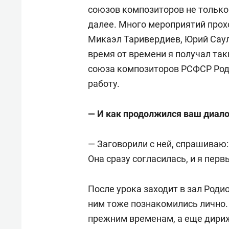
государственной филармонии.
союзов композиторов не только 
далее. Много мероприятий прох
1985–1989 — главный дирижер К
Микаэл Таривердиев, Юрий Саул
балета им. Абая.
время от времени я получал та
союза композиторов РСФСР Род
1989–1990 — дирижер Мариинск
работу.
С успехом гастролирует в Велик
— И как продолжился ваш диало
Германии.
— Заговорили с ней, спрашиваю:
1991–1995 — дирижер Баварской
Она сразу согласилась, и я перв
этого в течение 6 лет занимал
(Стокгольм).
После урока заходит в зал Роди
ним тоже познакомились лично. 
В 2000 году в Мариинском теат
прежним временам, а еще дириж
ставил балеты «Манон» Жюля Ма