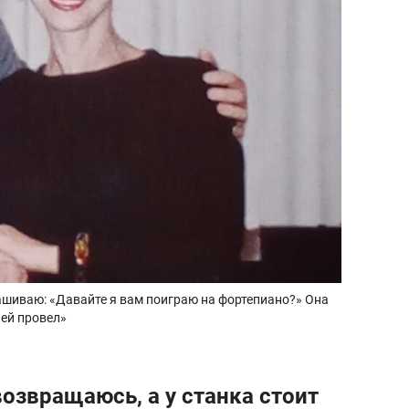
рашиваю: «Давайте я вам поиграю на фортепиано?» Она
ней провел»
возвращаюсь, а у станка стоит