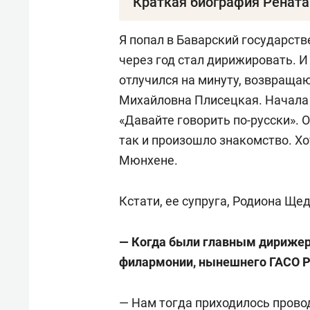
Краткая биография Рената
Ренат Салаватович Салаватов
—
Я попал в Баварский государств
дирижер, пианист, композитор.
через год стал дирижировать. И
отлучился на минуту, возвращаю
Родился 5 ноября 1949 года в Ч
Михайловна Плисецкая. Начала г
«Давайте говорить по-русски». 
Окончив в 1969-м московскую Ц
так и произошло знакомство. Хот
кафедру симфонического дириж
Мюнхене.
Еще на пятом курсе получил пр
Камерного оркестра Радио Каза
Кстати, ее супруга, Родиона Ще
После службы в армии становит
— Когда были главным дирижер
филармонии, нынешнего ГАСО 
В 1979 году окончил аспирантур
работать в Казань, где возглав
— Нам тогда приходилось прово