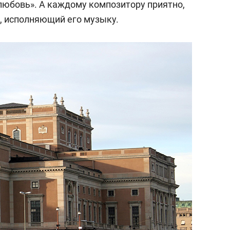
любовь». А каждому композитору приятно,
беж.
к, исполняющий его музыку.
ного дирижера Казахского оперного театра.
атарского театра оперы и балета.
жер Мариинского театра.
ионального театра оперы и балета им.
ического оркестра Казахской
. Курмангазы.
Казахстана.
енный деятель Казахстана.