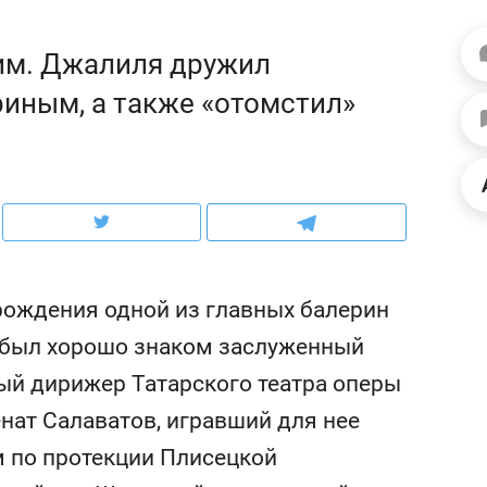
ов и
о трехкратном росте цен, дотошных
школьной формы о конт
клиентах и чудных запросах мастеров
налогах и развитии без 
им. Джалиля дружил
иным, а также «отомстил»
 рождения одной из главных балерин
й был хорошо знаком заслуженный
ный дирижер Татарского театра оперы
ндуем
Рекомендуем
нат Салаватов, игравший для нее
терапевт «Фороса»:
Дизайнер-прораб Ната
кторский невроз» –
Наседкина: «Ремонт вм
м по протекции Плисецкой
человек не считает
с мебелью за 2 миллион