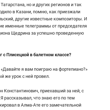
Татарстана, но и других регионов и так
одило в Казани, помню, как приезжали
азахского академического театра оперы и
ьский, другие известные композиторы. И
кие именные телеграммы от председателя
иона Щедрина за успешно проведенную
ого театра.
обритании, Франции, Италии, Ирландии и
г с Плисецкой в балетном классе?
 «Давайте я вам поиграю на фортепиано?»
 государственной оперы (Мюнхен), а после
ый же урок с ней провел.
 пост дирижера Шведской королевской оперы
он Константинович, приехавший за ней, с
Я рассказывал, что знаю его по тем
ре в качестве приглашенного дирижера
ировал в Алма-Ате его замечательной
ссне и «Петрушка» Игоря Стравинского, с