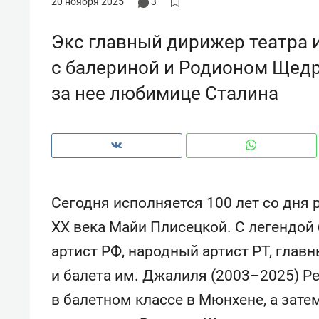
20 ноября 2025
3
рынки, почему надо знать аксакал
чем интересен Оман?
Экс главный дирижер театра 
с балериной и Родионом Щедр
за нее любимице Сталина
Сегодня исполняется 100 лет со дня
XX века Майи Плисецкой. С легендо
артист РФ, народный артист РТ, глав
Рекомендуем
Рекоме
и балета им. Джалиля (2003–2025) Ре
Оставить шум за волной: как
Психо
строят тишину в казанском
«Дире
в балетном классе в Мюнхене, а зате
ЖК «Заря»
когда 