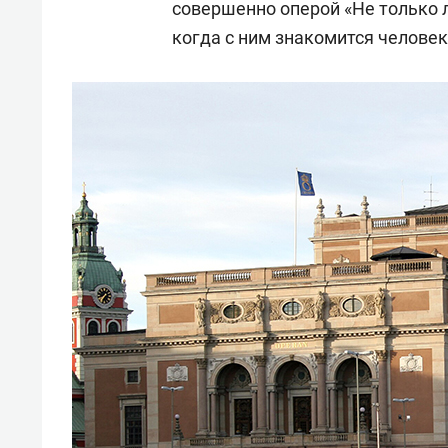
совершенно оперой «Не только 
которыми также выезжал за ру
когда с ним знакомится челове
В 2001-м вновь занял пост глав
2003–2025 — главный дирижер Т
С 2016-го — приглашенный дири
Ныне — дирижер Казахского нац
Абая и главный дирижер симфон
национальной консерватории им
Народный артист Татарстана и 
Заслуженный артист РФ, заслуж