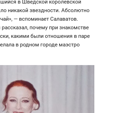
авшийся в Шведской королевской
сверхнагрузку
для меня это челлендж
сом»
было никакой звездности. Абсолютно
чай», — вспоминает Салаватов.
 рассказал, почему при знакомстве
йски, какими были отношения в паре
делала в родном городе маэстро