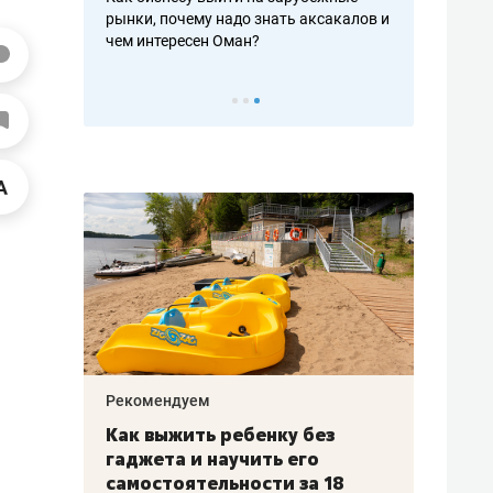
рафакте,
рынки, почему надо знать аксакалов и
о трехкратно
кредитов
чем интересен Оман?
клиентах и ч
Рекомендуем
Рекоме
лья
Как выжить ребенку без
Салих
есте
гаджета и научить его
«Если
а –
самостоятельности за 18
с мин