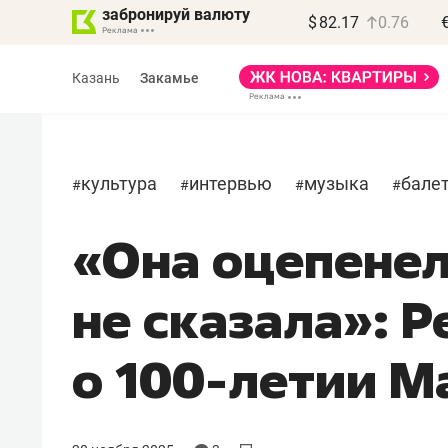
забронируй валюту
$
82.17
0.76
Казань
Закамье
культура
интервью
музыка
бале
#
#
#
#
«Она оцепенел
Василь Мазитов
МАРТ
не сказала»: Р
«Не зная местных
правил, бизнес может
о 100-летии М
потерять минимум
полгода»
Как бизнесу выйти на зарубежные