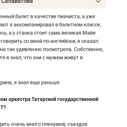
 Салаватова
 советский, российский и казахстанский
енный балет в качестве пианиста, а уже
 вот я аккомпанировал в балетном классе,
сь, а у станка стоит сама великая Майя
имкенте.
оворить со мной по-английски, я сказал:
Она так удивленно посмотрела. Собственно,
МШ по классу виолончели, поступил на
я я знал, что они с мужем живут в
ирования Ленинградской консерватории.
иглашение занять пост главного дирижера
хстана.
дрина, я знал еще раньше.
ся дирижером оперного театра в Алма-Ате.
ом оркестра Татарской государственной
РТ?
у при Московской консерватории и приехал
ил симфонический оркестр Татарской
дить очень много пленумов, съездов