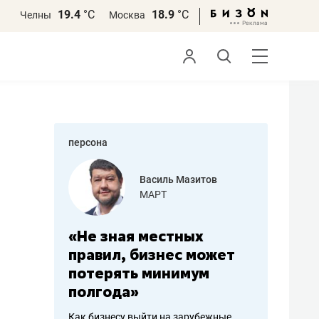
19.4
°С
18.9
°С
Челны
Москва
персона
еменова
Василь Мазитов
»
МАРТ
а: работа
«Не зная местных
«Мне лу
ечься
правил, бизнес может
не зара
вствовать
потерять минимум
чем пот
полгода»
репутац
пошиву
Как бизнесу выйти на зарубежные
Владелец от