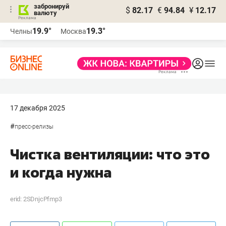
забронируй
$
82.17
€
94.84
¥
12.17
валюту
19.9°
19.3°
Челны
Москва
17 декабря 2025
#
пресс-релизы
Чистка вентиляции: что это
и когда нужна
erid: 2SDnjcPfmp3