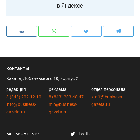
в Яндексе
контакты
Казань, Лобачевского 10, корпус 2
редакция
реклама
отдел персонала
8 (843) 202-12-10
8 (843) 203-48-47
staff@business-
info@business-
mir@business-
gazeta.ru
gazeta.ru
gazeta.ru
вконтакте
twitter