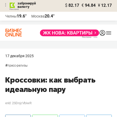
забронируй
$
82.17
€
94.84
¥
12.17
валюту
19.6°
20.4°
Челны
Москва
17 декабря 2025
#
пресс-релизы
Кроссовки: как выбрать
идеальную пару
erid: 2SDnjcVbiwR