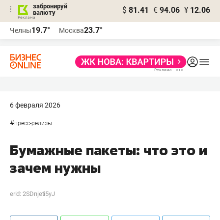
забронируй
$
81.41
€
94.06
¥
12.06
валюту
19.7°
23.7°
Челны
Москва
6 февраля 2026
#
пресс-релизы
Бумажные пакеты: что это и
зачем нужны
erid: 2SDnjeti5yJ