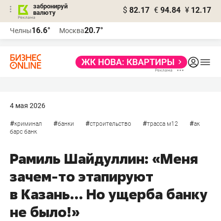
забронируй
$
82.17
€
94.84
¥
12.17
валюту
16.6°
20.7°
Челны
Москва
4 мая 2026
#
#
#
#
#
криминал
банки
строительство
трасса м12
ак
барс банк
Рамиль Шайдуллин: «Меня
зачем-то этапируют
в Казань… Но ущерба банку
не было!»