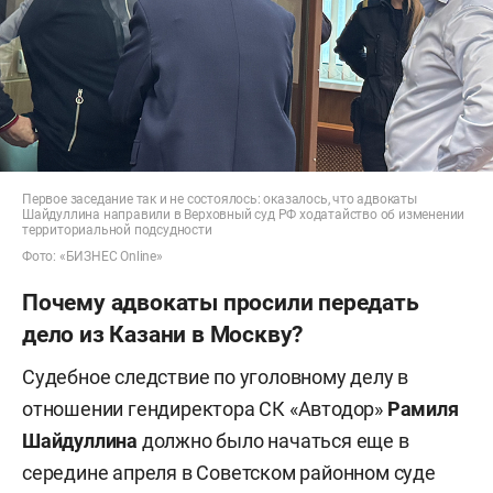
Первое заседание так и не состоялось: оказалось, что адвокаты
Шайдуллина направили в Верховный суд РФ ходатайство об изменении
территориальной подсудности
Фото: «БИЗНЕС Online»
Почему адвокаты просили передать
дело из Казани в Москву?
Судебное следствие по уголовному делу в
отношении гендиректора СК «Автодор»
Рамиля
Шайдуллина
должно было начаться еще в
середине апреля в Советском районном суде