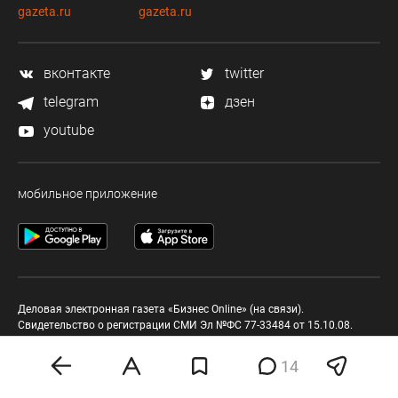
gazeta.ru
gazeta.ru
вконтакте
twitter
telegram
дзен
youtube
мобильное приложение
Деловая электронная газета «Бизнес Online» (на связи).
Свидетельство о регистрации СМИ Эл №ФС 77-33484 от 15.10.08.
Выдано федеральной службой по надзору в сфере связи и массовых
коммуникаций.
14
Учредитель ООО «Бизнес Медия Холдинг»
Шеф-редактор (главный редактор) А.В. Брусницын