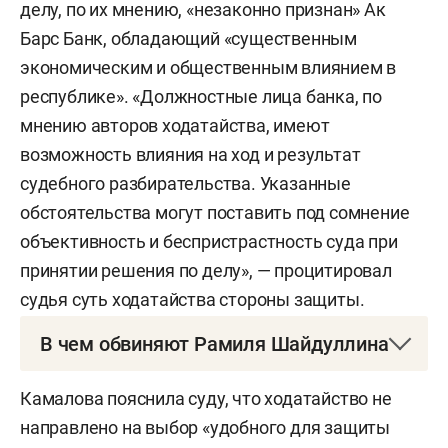
делу, по их мнению, «незаконно признан» Ак
Барс Банк, обладающий «существенным
экономическим и общественным влиянием в
республике». «Должностные лица банка, по
мнению авторов ходатайства, имеют
возможность влияния на ход и результат
судебного разбирательства. Указанные
обстоятельства могут поставить под сомнение
объективность и беспристрастность суда при
принятии решения по делу», — процитировал
судья суть ходатайства стороны защиты.
В чем обвиняют Рамиля Шайдуллина
Гендиректора СК «Автодор»
Рамиля
Камалова пояснила суду, что ходатайство не
Шайдуллина
арестовали 22 октября 2025-го в
направлено на выбор «удобного для защиты
Москве. В декабре прошлого года ему