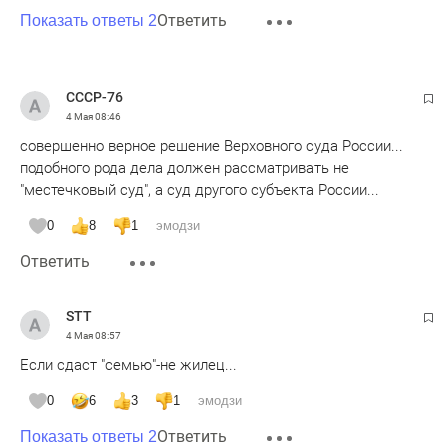
Ответить
Показать ответы 2
СССР-76
4 Мая
08:46
совершенно верное решение Верховного суда России...
подобного рода дела должен рассматривать не
"местечковый суд", а суд другого субъекта России...
0
8
1
эмодзи
Ответить
STT
4 Мая
08:57
Если сдаст "семью"-не жилец...
0
6
3
1
эмодзи
Ответить
Показать ответы 2