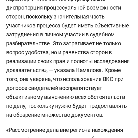
фигуранты дела от следствия и суда скрылись
диспропорция процессуальной возможности
еще в начале 2025 года. Но, как писали СМИ, в
сторон, поскольку значительная часть
июле прошлого года Сакуна задержали в
участников процесса будет иметь объективные
Италии. Генпрокуратура РФ направила
затруднения в личном участии в судебном
материалы для экстрадиции. Дело в отношении
разбирательстве. Это затрагивает не только
Сакуна и Исаева было выделено в отдельное
вопрос удобства, но и равенства сторон в
производство.
реализации своих прав и полноты исследования
доказательств», — указала Камалова. Кроме
16 марта 2026 года завершилось ознакомление с
того, она уверена, что использование ВКС при
материалами уголовного дела, которое было
допросе свидетелей воспрепятствует
направлено прокуратурой для рассмотрения по
объективному выяснению всех обстоятельств
существу в Советский районный суд Казани.
по делу, поскольку нужно будет предоставлять
на обозрение множество документов.
«Рассмотрение дела вне региона нахождения