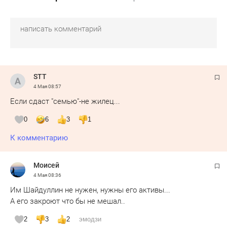
STT
4 Мая
08:57
Если сдаст "семью"-не жилец...
0
6
3
1
К комментарию
Moисeй
4 Мая
08:36
Им Шайдуллин не нужен, нужны его активы...
А его закроют что бы не мешал..
2
3
2
эмодзи