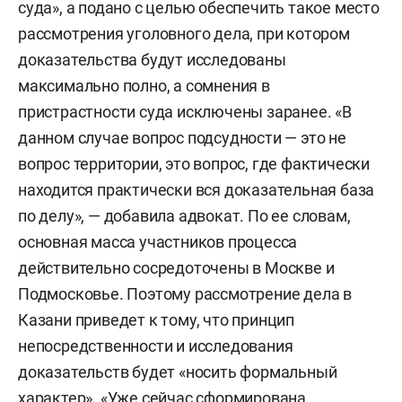
суда», а подано с целью обеспечить такое место
предъявили обвинение в окончательной
рассмотрения уголовного дела, при котором
редакции по ч. 4 ст. 160 УК РФ («Растрата в
доказательства будут исследованы
особо крупном размере») и п. «а», «б» ч. 4 ст. 174
максимально полно, а сомнения в
УК РФ («Легализация денежных средств
пристрастности суда исключены заранее. «В
организованной группой в особо крупном
данном случае вопрос подсудности — это не
размере»).
вопрос территории, это вопрос, где фактически
находится практически вся доказательная база
Сумма, которая фигурирует в деле, — 18 млрд
по делу», — добавила адвокат. По ее словам,
рублей. Именно столько, как считает следствие,
основная масса участников процесса
было похищено Шайдуллиным и другими
действительно сосредоточены в Москве и
фигурантами дела — владельцами подрядчика
Подмосковье. Поэтому рассмотрение дела в
ООО «РСК»
Казани приведет к тому, что принцип
Борисом Сакуном
и
Александром
Исаевым
непосредственности и исследования
— при строительстве участка
скоростной трассы М12 Дюртюли — Ачит. Сам
доказательств будет «носить формальный
Шайдуллин свою вину не признает. Другие
характер». «Уже сейчас сформирована