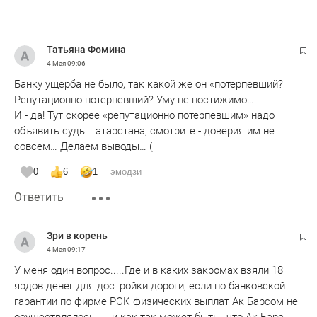
Татьяна Фомина
4 Мая
09:06
Банку ущерба не было, так какой же он «потерпевший?
Репутационно потерпевший? Уму не постижимо…
И - да! Тут скорее «репутационно потерпевшим» надо
объявить суды Татарстана, смотрите - доверия им нет
совсем… Делаем выводы… (
0
6
1
эмодзи
Ответить
Зри в корень
4 Мая
09:17
У меня один вопрос.....Где и в каких закромах взяли 18
ярдов денег для достройки дороги, если по банковской
гарантии по фирме РСК физических выплат Ак Барсом не
осуществлялось..... и как так может быть , что Ак Барс