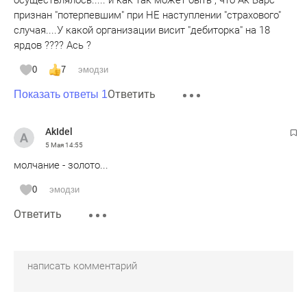
признан "потерпевшим" при НЕ наступлении "страхового"
случая....У какой организации висит "дебиторка" на 18
ярдов ???? Ась ?
0
7
эмодзи
Ответить
Показать ответы 1
AkIdel
5 Мая
14:55
молчание - золото...
0
эмодзи
Ответить