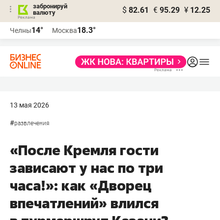
забронируй
$
82.61
€
95.29
¥
12.25
валюту
14°
18.3°
Челны
Москва
13 мая 2026
#
развлечения
«После Кремля гости
зависают у нас по три
часа!»: как «Дворец
впечатлений» влился