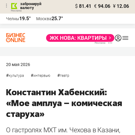
забронируй
$
81.41
€
94.06
¥
12.06
валюту
19.5°
25.7°
Челны
Москва
20 мая 2026
#
#
#
культура
интервью
театр
Константин Хабенский:
«Мое амплуа – комическая
старуха»
О гастролях МХТ им. Чехова в Казани,