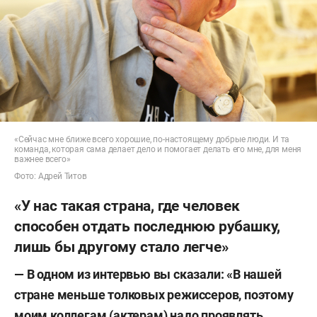
«Сейчас мне ближе всего хорошие, по-настоящему добрые люди. И та
команда, которая сама делает дело и помогает делать его мне, для меня
важнее всего»
Фото: Адрей Титов
«У нас такая страна, где человек
способен отдать последнюю рубашку,
лишь бы другому стало легче»
— В одном из интервью вы сказали: «В нашей
стране меньше толковых режиссеров, поэтому
моим коллегам (актерам) надо проявлять