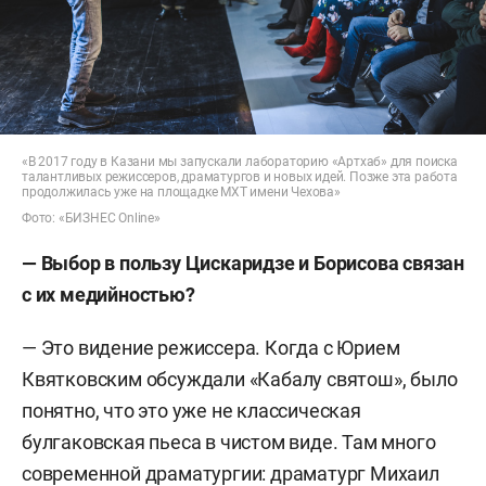
«В 2017 году в Казани мы запускали лабораторию «Артхаб» для поиска
талантливых режиссеров, драматургов и новых идей. Позже эта работа
продолжилась уже на площадке МХТ имени Чехова»
Фото: «БИЗНЕС Online»
— Выбор в пользу Цискаридзе и Борисова связан
с их медийностью?
— Это видение режиссера. Когда с Юрием
Квятковским обсуждали «Кабалу святош», было
понятно, что это уже не классическая
булгаковская пьеса в чистом виде. Там много
современной драматургии: драматург Михаил