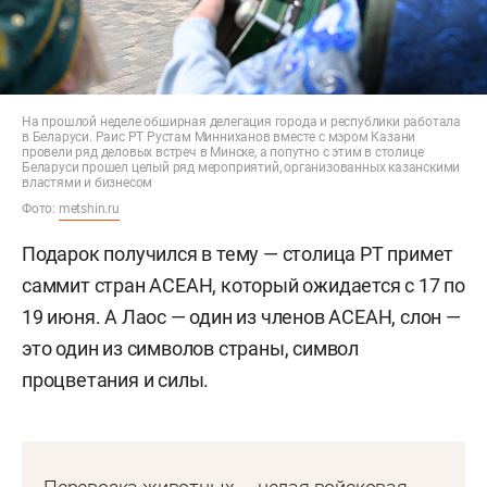
На прошлой неделе обширная делегация города и республики работала
в Беларуси. Раис РТ Рустам Минниханов вместе с мэром Казани
провели ряд деловых встреч в Минске, а попутно с этим в столице
Беларуси прошел целый ряд мероприятий, организованных казанскими
властями и бизнесом
Фото:
metshin.ru
Подарок получился в тему — столица РТ примет
саммит стран АСЕАН, который ожидается с 17 по
19 июня. А Лаос — один из членов АСЕАН, слон —
это один из символов страны, символ
процветания и силы.