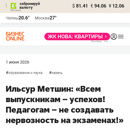
забронируй
$
81.41
€
94.06
¥
12.06
валюту
20.6°
27°
Челны
Москва
1 июня 2026
#
#
образование и наука
казань
Ильсур Метшин: «Всем
выпускникам – успехов!
Педагогам – не создавать
нервозность на экзаменах!»