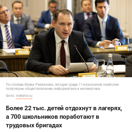
По словам Ирека Ризванова, сегодня среди 11-классников наиболее
популярны обществознание, информатика и математика
Фото:
metshin.ru
Более 22 тыс. детей отдохнут в лагерях,
а 700 школьников поработают в
трудовых бригадах