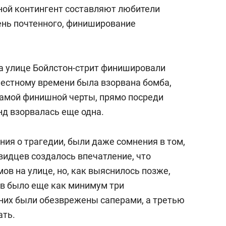
сверхнагрузку
для меня это челлендж
овной контингент составляют любители
сом»
чень почтенного, финиширование
 на улице Бойлстон-стрит финишировали
местному времени была взорвана бомба,
 самой финишной черты, прямо посреди
унд взорвалась еще одна.
ия о трагедии, были даже сомнения в том,
евидцев создалось впечатление, что
ов на улице, но, как выяснилось позже,
в было еще как минимум три
них были обезврежены саперами, а третью
ать.