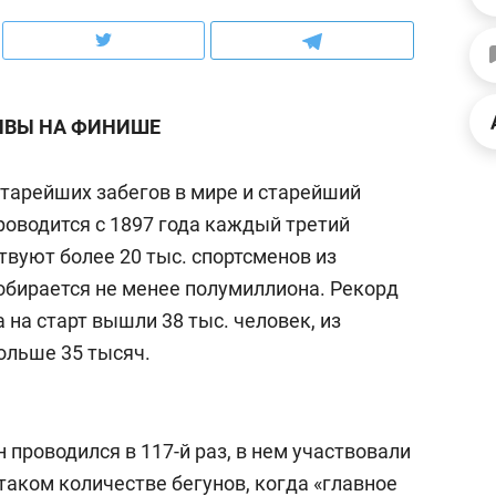
ов и
о трехкратном росте цен, дотошных
школьной формы о конт
клиентах и чудных запросах мастеров
налогах и развитии без 
ЫВЫ НА ФИНИШЕ
старейших забегов в мире и старейший
оводится с 1897 года каждый третий
твуют более 20 тыс. спортсменов из
собирается не менее полумиллиона. Рекорд
а на старт вышли 38 тыс. человек, из
ольше 35 тысяч.
ндуем
Рекомендуем
терапевт «Фороса»:
Дизайнер-прораб Ната
проводился в 117-й раз, в нем участвовали
кторский невроз» –
Наседкина: «Ремонт вм
 таком количестве бегунов, когда «главное
человек не считает
с мебелью за 2 миллион