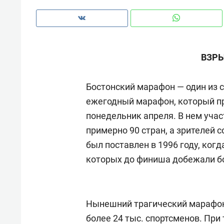
рынки, почему надо знать аксакал
чем интересен Оман?
ВЗР
Бостонский марафон — один из 
ежегодный марафон, который пр
понедельник апреля. В нем учас
примерно 90 стран, а зрителей 
был поставлен в 1996 году, когд
которых до финиша добежали б
Рекомендуем
Рекоме
Оставить шум за волной: как
Психо
Нынешний трагический марафон 
строят тишину в казанском
«Дире
более 24 тыс. спортсменов. При
ЖК «Заря»
когда 