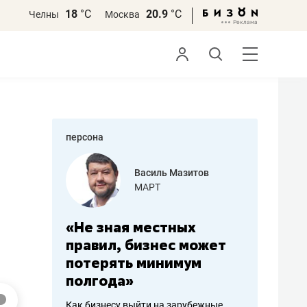
18
°С
20.9
°С
Челны
Москва
персона
еменова
Василь Мазитов
»
МАРТ
а: работа
«Не зная местных
«Мне лу
ечься
правил, бизнес может
не зара
вствовать
потерять минимум
чем пот
полгода»
репутац
пошиву
Как бизнесу выйти на зарубежные
Владелец от