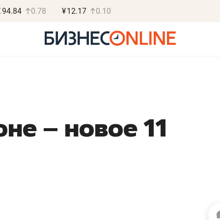
€
94.84
0.78
¥
12.17
0.10
не – новое 11
Роман Ободец
Дарья С
«Готовые решения»
«Бросско
«Мне лучше
«Мама говорил
не заработать вообще,
помогает отвл
чем потерять
от болезни, чу
репутацию»
себя живой»
Владелец отделочной фирмы
Наследница бизнеса по 