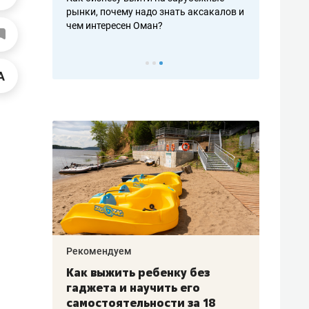
рафакте,
рынки, почему надо знать аксакалов и
о трехкратно
кредитов
чем интересен Оман?
клиентах и ч
Рекомендуем
Рекоме
лья
Как выжить ребенку без
Салих
есте
гаджета и научить его
«Если
а –
самостоятельности за 18
с мин