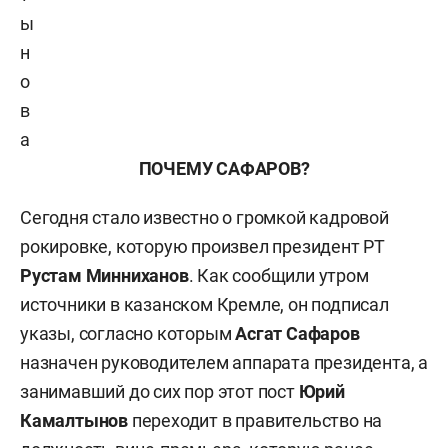
ы
н
о
в
а
ПОЧЕМУ САФАРОВ?
Сегодня стало известно о громкой кадровой
рокировке, которую произвел президент РТ
Рустам Минниханов
. Как сообщили утром
источники в казанском Кремле, он подписал
указы, согласно которым
Асгат Сафаров
назначен руководителем аппарата президента, а
занимавший до сих пор этот пост
Юрий
Камалтынов
переходит в правительство на