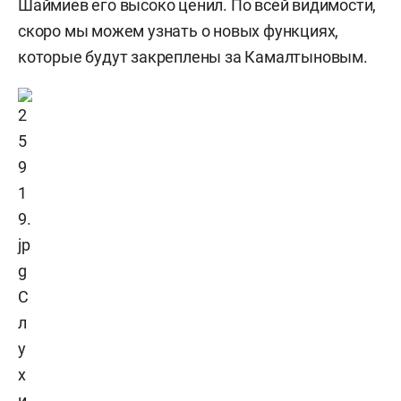
Шаймиев его высоко ценил. По всей видимости,
скоро мы можем узнать о новых функциях,
которые будут закреплены за Камалтыновым.
С
л
у
х
и