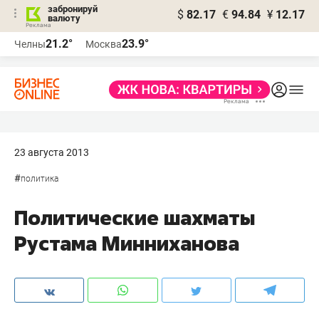
забронируй
$
82.17
€
94.84
¥
12.17
валюту
21.2°
23.9°
Челны
Москва
23 августа 2013
#
политика
Политические шахматы
Рустама Минниханова