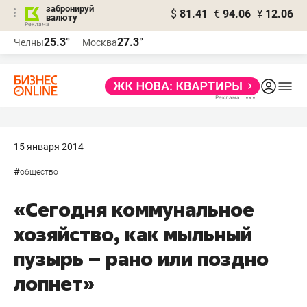
забронируй
$
81.41
€
94.06
¥
12.06
валюту
25.3°
27.3°
Челны
Москва
15 января 2014
#
общество
«Сегодня коммунальное
хозяйство, как мыльный
пузырь – рано или поздно
лопнет»