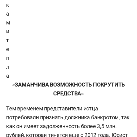
к
а
м
и
т
е
п
л
а
«ЗАМАНЧИВА ВОЗМОЖНОСТЬ ПОКРУТИТЬ
СРЕДСТВА»
Тем временем представители истца
потребовали признать должника банкротом, так
как он имеет задолженность более 3,5 млн.
рублей, которая тянется еще с 2012 года. Юрист