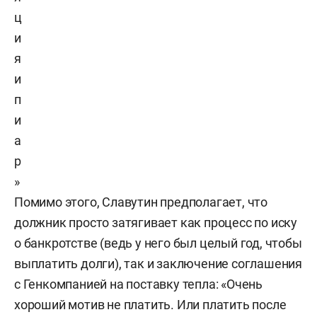
ц
и
я
и
п
и
а
р
»
Помимо этого, Славутин предполагает, что
должник просто затягивает как процесс по иску
о банкротстве (ведь у него был целый год, чтобы
выплатить долги), так и заключение соглашения
с Генкомпанией на поставку тепла: «Очень
хороший мотив не платить. Или платить после