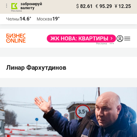
забронируй
$
82.61
€
95.29
¥
12.25
валюту
14.6°
19°
Челны
Москва
Линар Фархутдинов