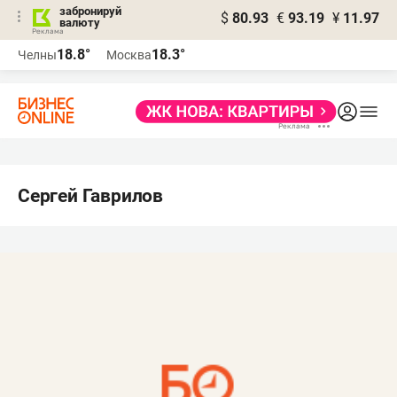
забронируй
$
80.93
€
93.19
¥
11.97
валюту
18.8°
18.3°
Челны
Москва
Сергей Гаврилов