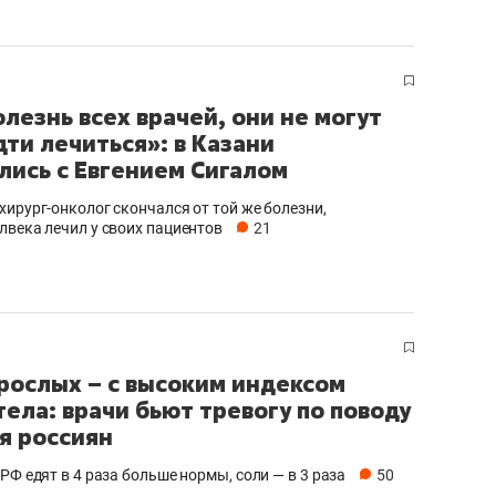
сверхнагрузку
для меня это челлендж
сом»
олезнь всех врачей, они не могут
дти лечиться»: в Казани
лись с Евгением Сигалом
хирург-онколог скончался от той же болезни,
лвека лечил у своих пациентов
21
рослых – с высоким индексом
тела: врачи бьют тревогу по поводу
я россиян
РФ едят в 4 раза больше нормы, соли — в 3 раза
50