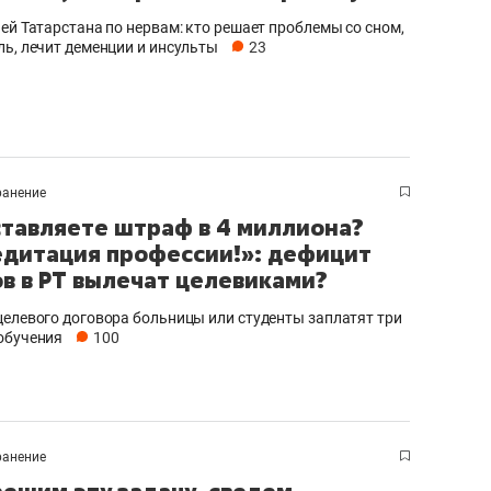
чей Татарстана по нервам: кто решает проблемы со сном,
ль, лечит деменции и инсульты
23
ранение
тавляете штраф в 4 миллиона?
дитация профессии!»: дефицит
в в РТ вылечат целевиками?
целевого договора больницы или студенты заплатят три
обучения
100
ранение