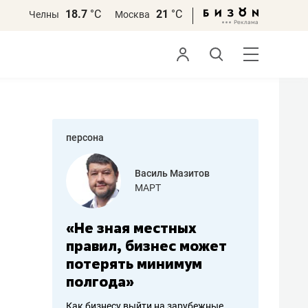
18.7
°С
21
°С
Челны
Москва
персона
еменова
Василь Мазитов
»
МАРТ
а: работа
«Не зная местных
«Мне лу
ечься
правил, бизнес может
не зара
вствовать
потерять минимум
чем пот
полгода»
репутац
пошиву
Как бизнесу выйти на зарубежные
Владелец от