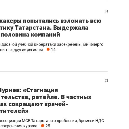
ов и
о трехкратном росте цен, дотошных
школьной формы о конт
клиентах и чудных запросах мастеров
налогах и развитии без 
хакеры попытались взломать всю
тику Татарстана. Выдержала
 половина компаний
ндиозной учебной кибератаки засекречены, минэнерго
опыт на другие регионы
14
Нуриев: «Стагнация
ительстве, ретейле. В частных
ах сокращают врачей-
ндуем
Рекомендуем
тителей»
терапевт «Фороса»:
Дизайнер-прораб Ната
кторский невроз» –
Наседкина: «Ремонт вм
ассоциации МСБ Татарстана о дроблении, бремени НДС
человек не считает
с мебелью за 2 миллион
 сохранения куража
25