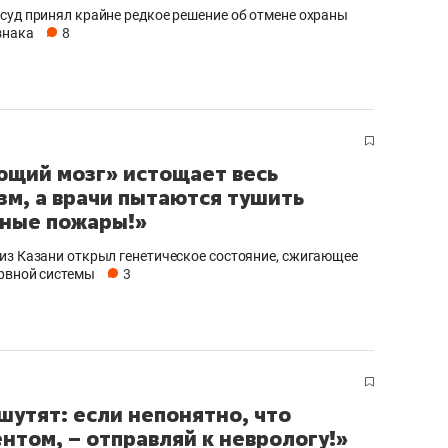
суд принял крайне редкое решение об отмене охраны
знака
8
щий мозг» истощает весь
зм, а врачи пытаются тушить
ные пожары!»
ессор из Казани открыл генетическое состояние, сжигающее
рвной системы
3
 шутят: если непонятно, что
ентом, – отправляй к неврологу!»