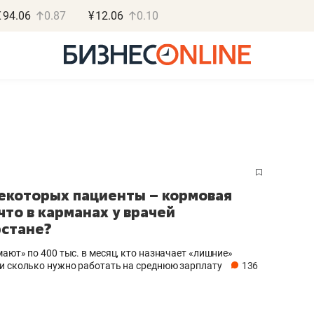
€
94.06
0.87
¥
12.06
0.10
Роман Ободец
Дарья С
екоторых пациенты – кормовая
«Готовые решения»
«Бросско
 что в карманах у врачей
рстане?
«Мне лучше
«Мама говорил
не заработать вообще,
помогает отвл
мают» по 400 тыс. в месяц, кто назначает «лишние»
чем потерять
от болезни, чу
и сколько нужно работать на среднюю зарплату
136
репутацию»
себя живой»
Владелец отделочной фирмы
Наследница бизнеса по 