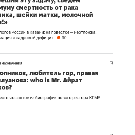
решим эту задачу, сведем
муму смертность от рака
ика, шейки матки, молочной
!»
логов России в Казани: на повестке — неотложка,
зация и кадровый дефицит
30
и назначения
гопников, любитель гор, правая
илуанова: who is Mr. Айрат
хов?
естных фактов из биографии нового ректора КГМУ