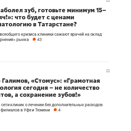
заболел зуб, готовьте минимум 15–
яч!»: что будет с ценами
матологию в Татарстане?
 всеобщего кризиса клиники сажают врачей на оклад
ернения» рынка
43
 Галимов, «Стомус»: «Грамотная
ология сегодня – не количество
тов, а сохранение зубов!»
 сети клиник о лечении без дополнительных расходов
 филиалов в Уфе и Тюмени
4