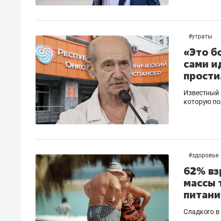
спорта
свою 
стрес
#
утраты
«Это б
сами и
прости
Известный 
которую по
#
здоровье
62% вз
массы 
питани
Сладкого в 