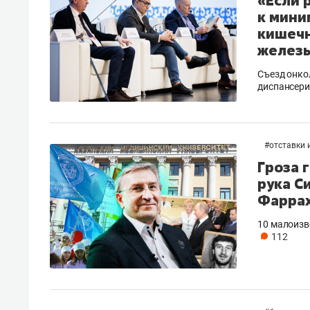
«Если 
к мини
кишечн
железы
Съезд онко
диспансери
#
отставки 
Гроза 
рука С
Фарра
10 малоизв
112