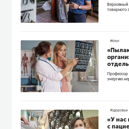
Верховный 
товарного 
#
блог
«Пылаю
органи
отдель
​​​​​​​Проф
энергию не
#
здоровье
«У нас
с паци