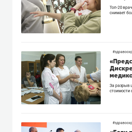
Топ-20 вра
снимает бо
#
здравоох
«Предс
Дискре
медико
За разрыв 
стоимости 
#
здравоох