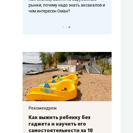
рафакте,
рынки, почему надо знать аксакалов и
о трехкратно
кредитов
чем интересен Оман?
клиентах и ч
Рекомендуем
Рекоме
лья
Как выжить ребенку без
Салих
есте
гаджета и научить его
«Если
а –
самостоятельности за 18
с мин