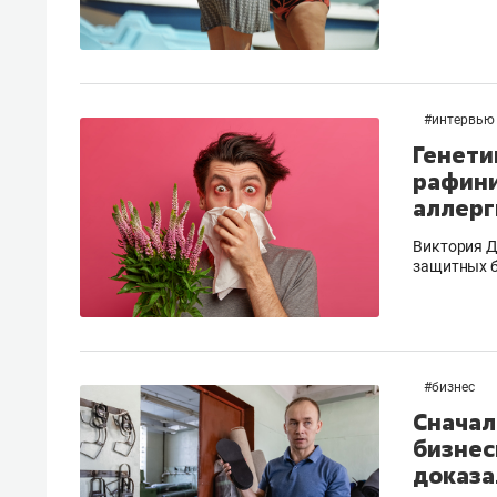
#
интервью
Генети
рафини
аллерг
Виктория Д
защитных 
#
бизнес
Сначал
бизнес
доказа