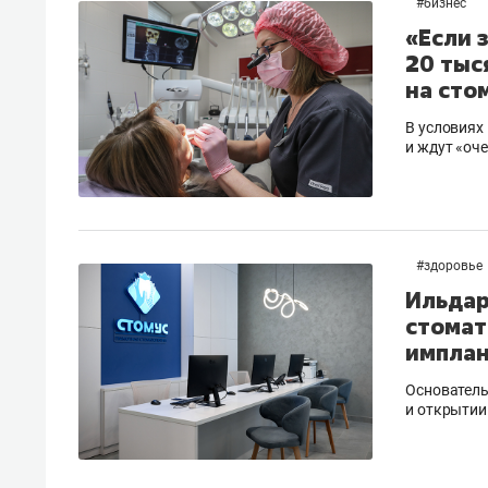
#
бизнес
«Если 
20 тыс
на сто
В условиях
и ждут «оч
#
здоровье
Ильдар
стомат
имплан
Основатель
и открытии