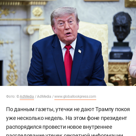
Фото: ©
AdMedia
/ AdMedia /
www.globallookpress.com
По данным газеты, утечки не дают Трампу покоя
уже несколько недель. На этом фоне президент
распорядился провести новое внутреннее
расследование утечек секретной информации.