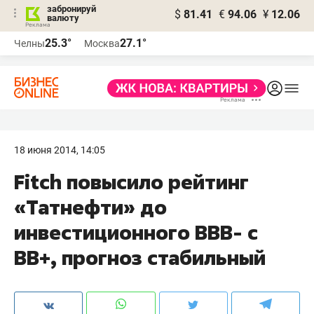
забронируй
$
81.41
€
94.06
¥
12.06
валюту
25.3°
27.1°
Челны
Москва
18 июня 2014, 14:05
Fitch повысило рейтинг
«Татнефти» до
инвестиционного BBB- с
BB+, прогноз стабильный