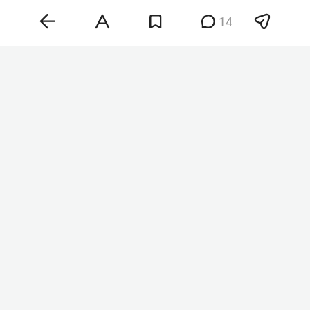
кандидатов в сенаторы при подаче документов
14
в избирком для участия в выборах, сообщил
ТАСС
со ссылкой на республиканскую
избирательную комиссию.