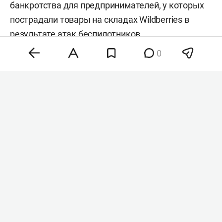
банкротства для предпринимателей, у которых
пострадали товары на складах Wildberries в
результате атак беспилотников.
Соответствующие предложения направлены в
0
кабмин, сообщают «
Ведомости
» со ссылкой на
источники.