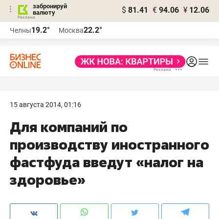
забронируй
$
81.41
€
94.06
¥
12.06
валюту
19.2°
22.2°
Челны
Москва
15 августа 2014, 01:16
Для компаний по
производству иностранного
фастфуда введут «налог на
здоровье»