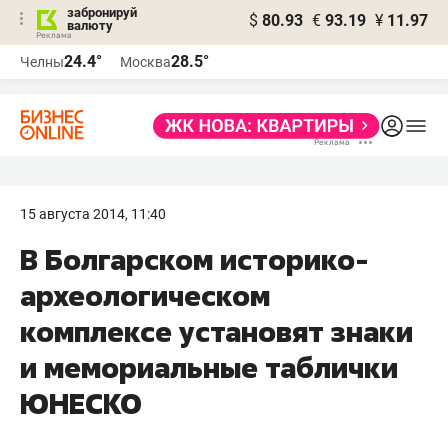
забронируй
$
80.93
€
93.19
¥
11.97
валюту
24.4°
28.5°
Челны
Москва
15 августа 2014, 11:40
В Болгарском историко-
археологическом
комплексе установят знаки
и мемориальные таблички
ЮНЕСКО