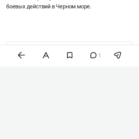
боевых действий в Черном море.
Комментарии
0
1
8 августа 2026, 21:22
Wildberries расширил
поддержку продавцов
после атак
на логистические центры