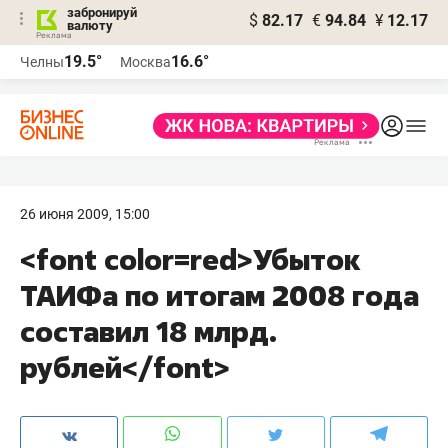
забронируй
$
82.17
€
94.84
¥
12.17
валюту
19.5°
16.6°
Челны
Москва
26 июня 2009, 15:00
<font color=red>Убыток
ТАИФа по итогам 2008 года
составил 18 млрд.
рублей</font>