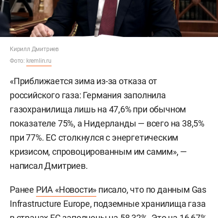
Кирилл Дмитриев
Фото:
kremlin.ru
«Приближается зима из-за отказа от
российского газа: Германия заполнила
газохранилища лишь на 47,6% при обычном
показателе 75%, а Нидерланды — всего на 38,5%
при 77%. ЕС столкнулся с энергетическим
кризисом, спровоцированным им самим», —
написал Дмитриев.
Ранее
РИА «Новости»
писало, что по данным Gas
Infrastructure Europe, подземные хранилища газа
в странах ЕС заполнены на 58,32%. Это на 16,67%