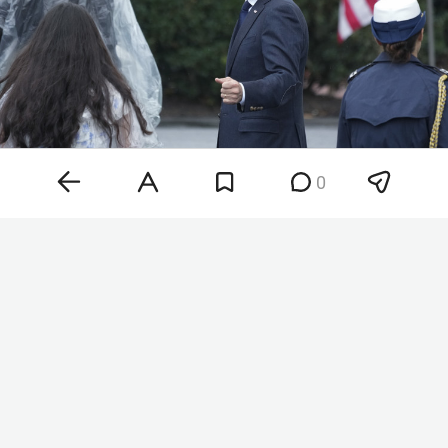
0
Хантер Байден
Фото: © Chris Kleponis / Keystone Press Agency /
www.globallookpress.com
«Рак распространился, метастазировал в кости и
дальше. Это очень больно и во многих
отношениях крайне изнурительно», — сказал
Байден-младший. При этом, по его словам,
бывший президент по-прежнему остается
«центром семьи».