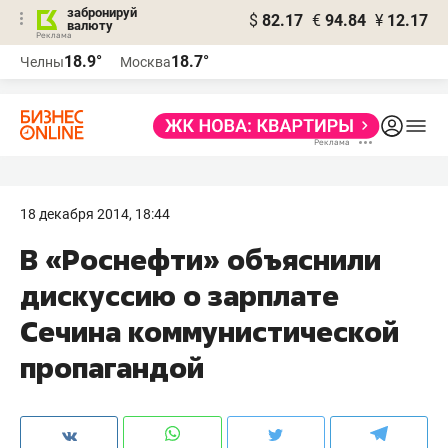
забронируй
$
82.17
€
94.84
¥
12.17
валюту
18.9°
18.7°
Челны
Москва
18 декабря 2014, 18:44
В «Роснефти» объяснили
дискуссию о зарплате
Сечина коммунистической
пропагандой